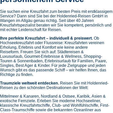
Sie suchen eine Kreuzfahrt zum besten Preis mit erstklassigem
Service? Dann sind Sie bei der Holdenried-Reisen GmbH in
Wangen im Allgäu genau richtig. Seit über 40 Jahren
Kreuzfahrtspezialist beraten wir Sie kompetent, persönlich und
mit echter Leidenschaft für Reisen.
Ihre perfekte Kreuzfahrt – individuell & preiswert.
Ob
Hochseekreuzfahrt oder Flussreise: Kreuzfahrten vereinen
Erholung, Erlebnis und Komfort wie keine andere
Reiseform.
Freuen Sie sich auf:
Städtereisen &
Luxusurlaub,
Gourmet-Erlebnisse & Wellness,
Shopping-
Touren & Sonnenbaden,
Erlebnisurlaub für Familien, Paare,
Singles, Best Ager & Kinder.
Für jede Zielgruppe und jeden
Wunsch gibt es das passende Schiff – wir helfen Ihnen, das
Richtige zu finden.
Traumziele weltweit entdecken.
Reisen Sie mit Holdenried-
Reisen zu den schönsten Destinationen der Welt:
Mittelmeer & Kanaren,
Nordland & Ostsee,
Karibik,
Asien &
exotische Fernziele.
Erleben Sie moderne Hochseeliner,
klassische Kreuzfahrtschiffe, Club- und Wohlfühlschiffe, First-
Class-Traumschiffe sowie die bekannten Ozeanliner aus