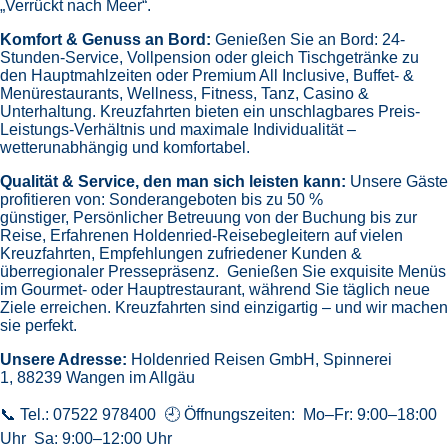
„Verrückt nach Meer“.
Komfort & Genuss an Bord:
Genießen Sie an Bord:
24-
Stunden-Service, Vollpension oder gleich
Tischgetränke zu
den Hauptmahlzeiten oder Premium All Inclusive,
Buffet- &
Menürestaurants,
Wellness, Fitness, Tanz, Casino &
Unterhaltung.
Kreuzfahrten bieten ein unschlagbares Preis-
Leistungs-Verhältnis und maximale Individualität –
wetterunabhängig und komfortabel.
Qualität & Service, den man sich leisten kann:
Unsere Gäste
profitieren von:
Sonderangeboten bis zu 50 %
günstiger,
Persönlicher Betreuung von der Buchung bis zur
Reise,
Erfahrenen Holdenried-Reisebegleitern auf vielen
Kreuzfahrten,
Empfehlungen zufriedener Kunden &
überregionaler Pressepräsenz.
Genießen Sie exquisite Menüs
im Gourmet- oder Hauptrestaurant, während Sie täglich neue
Ziele erreichen. Kreuzfahrten sind einzigartig – und wir machen
sie perfekt.
Unsere Adresse:
Holdenried Reisen GmbH,
Spinnerei
1, 88239 Wangen im Allgäu
📞 Tel.: 07522 978400 🕘 Öffnungszeiten: Mo–Fr: 9:00–18:00
Uhr Sa: 9:00–12:00 Uhr