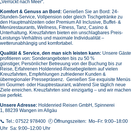
„Verrückt nach Meer“.
Komfort & Genuss an Bord:
Genießen Sie an Bord:
24-
Stunden-Service, Vollpension oder gleich
Tischgetränke zu
den Hauptmahlzeiten oder Premium All Inclusive,
Buffet- &
Menürestaurants,
Wellness, Fitness, Tanz, Casino &
Unterhaltung.
Kreuzfahrten bieten ein unschlagbares Preis-
Leistungs-Verhältnis und maximale Individualität –
wetterunabhängig und komfortabel.
Qualität & Service, den man sich leisten kann:
Unsere Gäste
profitieren von:
Sonderangeboten bis zu 50 %
günstiger,
Persönlicher Betreuung von der Buchung bis zur
Reise,
Erfahrenen Holdenried-Reisebegleitern auf vielen
Kreuzfahrten,
Empfehlungen zufriedener Kunden &
überregionaler Pressepräsenz.
Genießen Sie exquisite Menüs
im Gourmet- oder Hauptrestaurant, während Sie täglich neue
Ziele erreichen. Kreuzfahrten sind einzigartig – und wir machen
sie perfekt.
Unsere Adresse:
Holdenried Reisen GmbH,
Spinnerei
1, 88239 Wangen im Allgäu
📞 Tel.: 07522 978400 🕘 Öffnungszeiten: Mo–Fr: 9:00–18:00
Uhr Sa: 9:00–12:00 Uhr