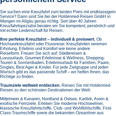
Sie suchen eine Kreuzfahrt zum besten Preis mit erstklassigem
Service? Dann sind Sie bei der Holdenried-Reisen GmbH in
Wangen im Allgäu genau richtig. Seit über 40 Jahren
Kreuzfahrtspezialist beraten wir Sie kompetent, persönlich und
mit echter Leidenschaft für Reisen.
Ihre perfekte Kreuzfahrt – individuell & preiswert.
Ob
Hochseekreuzfahrt oder Flussreise: Kreuzfahrten vereinen
Erholung, Erlebnis und Komfort wie keine andere
Reiseform.
Freuen Sie sich auf:
Städtereisen &
Luxusurlaub,
Gourmet-Erlebnisse & Wellness,
Shopping-
Touren & Sonnenbaden,
Erlebnisurlaub für Familien, Paare,
Singles, Best Ager & Kinder.
Für jede Zielgruppe und jeden
Wunsch gibt es das passende Schiff – wir helfen Ihnen, das
Richtige zu finden.
Traumziele weltweit entdecken.
Reisen Sie mit Holdenried-
Reisen zu den schönsten Destinationen der Welt:
Mittelmeer & Kanaren,
Nordland & Ostsee,
Karibik,
Asien &
exotische Fernziele.
Erleben Sie moderne Hochseeliner,
klassische Kreuzfahrtschiffe, Club- und Wohlfühlschiffe, First-
Class-Traumschiffe sowie die bekannten Ozeanliner aus