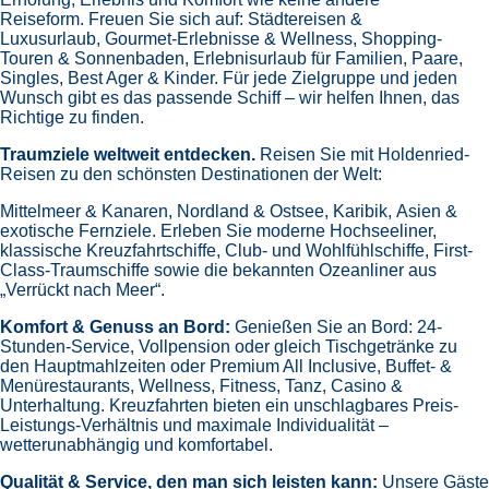
Reiseform.
Freuen Sie sich auf:
Städtereisen &
Luxusurlaub,
Gourmet-Erlebnisse & Wellness,
Shopping-
Touren & Sonnenbaden,
Erlebnisurlaub für Familien, Paare,
Singles, Best Ager & Kinder.
Für jede Zielgruppe und jeden
Wunsch gibt es das passende Schiff – wir helfen Ihnen, das
Richtige zu finden.
Traumziele weltweit entdecken.
Reisen Sie mit Holdenried-
Reisen zu den schönsten Destinationen der Welt:
Mittelmeer & Kanaren,
Nordland & Ostsee,
Karibik,
Asien &
exotische Fernziele.
Erleben Sie moderne Hochseeliner,
klassische Kreuzfahrtschiffe, Club- und Wohlfühlschiffe, First-
Class-Traumschiffe sowie die bekannten Ozeanliner aus
„Verrückt nach Meer“.
Komfort & Genuss an Bord:
Genießen Sie an Bord:
24-
Stunden-Service, Vollpension oder gleich
Tischgetränke zu
den Hauptmahlzeiten oder Premium All Inclusive,
Buffet- &
Menürestaurants,
Wellness, Fitness, Tanz, Casino &
Unterhaltung.
Kreuzfahrten bieten ein unschlagbares Preis-
Leistungs-Verhältnis und maximale Individualität –
wetterunabhängig und komfortabel.
Qualität & Service, den man sich leisten kann:
Unsere Gäste