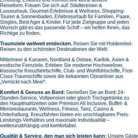
Reiseform.
Freuen Sie sich auf:
Städtereisen &
Luxusurlaub,
Gourmet-Erlebnisse & Wellness,
Shopping-
Touren & Sonnenbaden,
Erlebnisurlaub für Familien, Paare,
Singles, Best Ager & Kinder.
Für jede Zielgruppe und jeden
Wunsch gibt es das passende Schiff – wir helfen Ihnen, das
Richtige zu finden.
Traumziele weltweit entdecken.
Reisen Sie mit Holdenried-
Reisen zu den schönsten Destinationen der Welt:
Mittelmeer & Kanaren,
Nordland & Ostsee,
Karibik,
Asien &
exotische Fernziele.
Erleben Sie moderne Hochseeliner,
klassische Kreuzfahrtschiffe, Club- und Wohlfühlschiffe, First-
Class-Traumschiffe sowie die bekannten Ozeanliner aus
„Verrückt nach Meer“.
Komfort & Genuss an Bord:
Genießen Sie an Bord:
24-
Stunden-Service, Vollpension oder gleich
Tischgetränke zu
den Hauptmahlzeiten oder Premium All Inclusive,
Buffet- &
Menürestaurants,
Wellness, Fitness, Tanz, Casino &
Unterhaltung.
Kreuzfahrten bieten ein unschlagbares Preis-
Leistungs-Verhältnis und maximale Individualität –
wetterunabhängig und komfortabel.
Qualität & Service, den man sich leisten kann:
Unsere Gäste