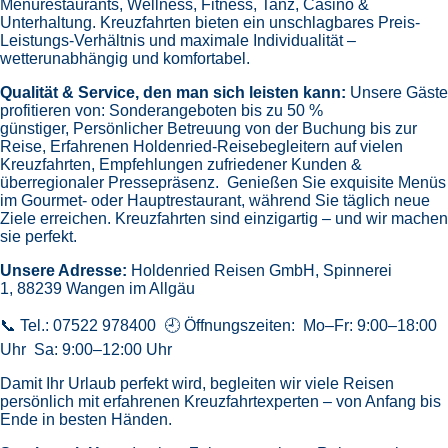
Menürestaurants,
Wellness, Fitness, Tanz, Casino &
Unterhaltung.
Kreuzfahrten bieten ein unschlagbares Preis-
Leistungs-Verhältnis und maximale Individualität –
wetterunabhängig und komfortabel.
Qualität & Service, den man sich leisten kann:
Unsere Gäste
profitieren von:
Sonderangeboten bis zu 50 %
günstiger,
Persönlicher Betreuung von der Buchung bis zur
Reise,
Erfahrenen Holdenried-Reisebegleitern auf vielen
Kreuzfahrten,
Empfehlungen zufriedener Kunden &
überregionaler Pressepräsenz.
Genießen Sie exquisite Menüs
im Gourmet- oder Hauptrestaurant, während Sie täglich neue
Ziele erreichen. Kreuzfahrten sind einzigartig – und wir machen
sie perfekt.
Unsere Adresse:
Holdenried Reisen GmbH,
Spinnerei
1, 88239 Wangen im Allgäu
📞 Tel.: 07522 978400 🕘 Öffnungszeiten: Mo–Fr: 9:00–18:00
Uhr Sa: 9:00–12:00 Uhr
Damit Ihr Urlaub perfekt wird, begleiten wir viele Reisen
persönlich mit erfahrenen Kreuzfahrtexperten – von Anfang bis
Ende in besten Händen.