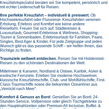
Kreuzfahrtspezialist beraten wir Sie kompetent, persönlich und
mit echter Leidenschaft für Reisen.
Ihre perfekte Kreuzfahrt – individuell & preiswert.
Ob
Hochseekreuzfahrt oder Flussreise: Kreuzfahrten vereinen
Erholung, Erlebnis und Komfort wie keine andere
Reiseform.
Freuen Sie sich auf:
Städtereisen &
Luxusurlaub,
Gourmet-Erlebnisse & Wellness,
Shopping-
Touren & Sonnenbaden,
Erlebnisurlaub für Familien, Paare,
Singles, Best Ager & Kinder.
Für jede Zielgruppe und jeden
Wunsch gibt es das passende Schiff – wir helfen Ihnen, das
Richtige zu finden.
Traumziele weltweit entdecken.
Reisen Sie mit Holdenried-
Reisen zu den schönsten Destinationen der Welt:
Mittelmeer & Kanaren,
Nordland & Ostsee,
Karibik,
Asien &
exotische Fernziele.
Erleben Sie moderne Hochseeliner,
klassische Kreuzfahrtschiffe, Club- und Wohlfühlschiffe, First-
Class-Traumschiffe sowie die bekannten Ozeanliner aus
„Verrückt nach Meer“.
Komfort & Genuss an Bord:
Genießen Sie an Bord:
24-
Stunden-Service, Vollpension oder gleich
Tischgetränke zu
den Hauptmahlzeiten oder Premium All Inclusive,
Buffet- &