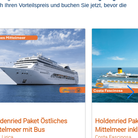
ch Ihren Vorteilspreis und buchen Sie jetzt, bevor die
denried Paket Westliches
Holdenried Pak
telmeer inkl. Bus
Mittelmeer inkl
a Fascinosa
Costa Toscana