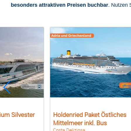
besonders attraktiven Preisen buchbar
. Nutzen 
 Östliches
Holdenried Paket Griechenl
Bus
an Pfingsten & Bus
MSC Lirica