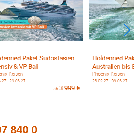
denried Paket Ayers Rock &
Holdenried Pak
tralien bis Bali
Südafrikas inkl
nix Reisen
Phoenix Reisen
.27 - 09.03.27
03.04.27 - 19.04.27
5.999 €
ab
97 840 0