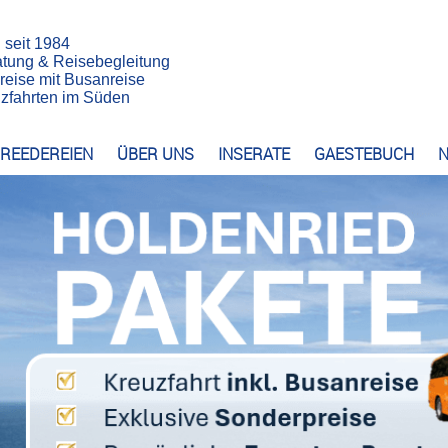
n seit 1984
atung & Reisebegleitung
reise mit Busanreise
euzfahrten im Süden
REEDEREIEN
ÜBER UNS
INSERATE
GAESTEBUCH
N