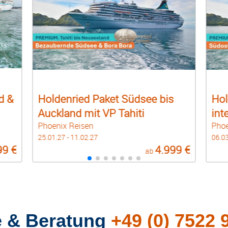
s
Holdenried Paket Südostasien
Hol
intensiv & VP Bali
Aus
Phoenix Reisen
Phoe
06.03.27 - 23.03.27
23.02
99 €
3.999 €
ab
e & Beratung
+49 (0) 7522 