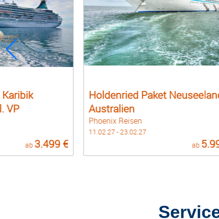
t Neuseeland &
Holdenried Paket Südsee bi
Auckland mit VP Tahiti
Phoenix Reisen
25.01.27 - 11.02.27
5.999 €
4.9
ab
ab
Servic