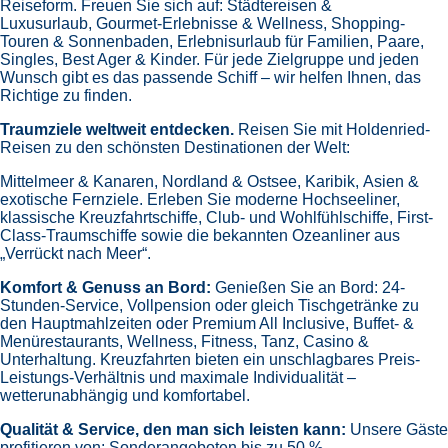
Reiseform.
Freuen Sie sich auf:
Städtereisen &
Luxusurlaub,
Gourmet-Erlebnisse & Wellness,
Shopping-
Touren & Sonnenbaden,
Erlebnisurlaub für Familien, Paare,
Singles, Best Ager & Kinder.
Für jede Zielgruppe und jeden
Wunsch gibt es das passende Schiff – wir helfen Ihnen, das
Richtige zu finden.
Traumziele weltweit entdecken.
Reisen Sie mit Holdenried-
Reisen zu den schönsten Destinationen der Welt:
Mittelmeer & Kanaren,
Nordland & Ostsee,
Karibik,
Asien &
exotische Fernziele.
Erleben Sie moderne Hochseeliner,
klassische Kreuzfahrtschiffe, Club- und Wohlfühlschiffe, First-
Class-Traumschiffe sowie die bekannten Ozeanliner aus
„Verrückt nach Meer“.
Komfort & Genuss an Bord:
Genießen Sie an Bord:
24-
Stunden-Service, Vollpension oder gleich
Tischgetränke zu
den Hauptmahlzeiten oder Premium All Inclusive,
Buffet- &
Menürestaurants,
Wellness, Fitness, Tanz, Casino &
Unterhaltung.
Kreuzfahrten bieten ein unschlagbares Preis-
Leistungs-Verhältnis und maximale Individualität –
wetterunabhängig und komfortabel.
Qualität & Service, den man sich leisten kann:
Unsere Gäste
profitieren von:
Sonderangeboten bis zu 50 %