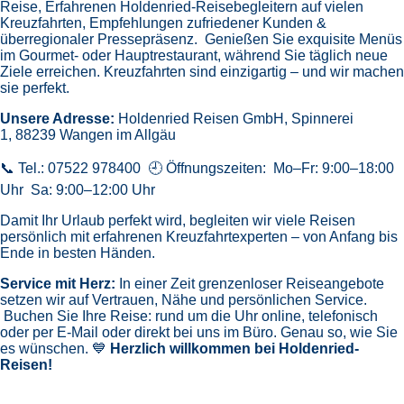
Weingarten
- Friedrichshafen
- ULM
- WeitereMitAufpreis
Route: Savona - Marseille - Barcelona - Palma de Mallorca -
Seetag - Palermo - Civitavecchia - Rom - Savona
CPX004207
729 €
Günstigster Preis pro Person aus allen Angeboten ab
919
2 Angebote
ansehen
5