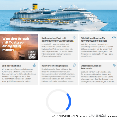
© CRUISEHOST Solutions
V4.1663
Costa Reiseziele
La Bella Vita: Das ist Costa.
Seit mehr als 75 Jahren stehen
wir für
italienisches Lebensgefühl und Gastfreundschaft
und bereisen gemeinsam mit unseren Gästen die Welt –