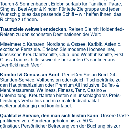
1772
Reisen
7
Nächte
*Holdenried Paket* Westliches Mittelmeer
inkl. Bus
an Bord der »Costa Toscana«
Abfahrt: 06.02.27
Bustransfers:
Kempten
- Memmingen
- Wangen
-