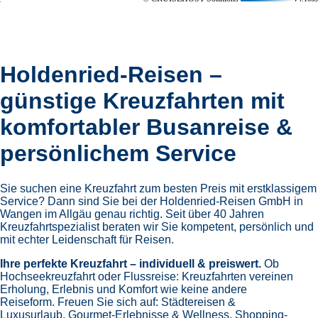
überall dort, wo es Schönheit gibt. Jede Reise ist ein Moment
zum Genießen – die Kunst, innezuhalten, sich zurückzulehnen
und den Augenblick in vollen Zügen auszukosten. Inspiriert
vom italienischen Lebensgefühl, öffnen sich Türen zu den
faszinierendsten Zielen am Meer und an Land. Ein Erlebnis,
das die Schönheit der Welt auf besondere Weise spürbar
macht