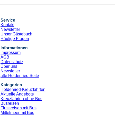
Nächte
*Holdenried Paket* Mittelmeer Kurzreise &
Bus
an Bord der »Costa Deliziosa«
Abfahrt: 20.11.26
Bustransfers:
Kempten
- Sonthofen
- Memmingen
-
Tuerkheim
- Heimenkirch
- Wangen
- Friedrichshafen
-
Weingarten
- ULM
- WeitereAufAnfrage
Route: Triest - Bari - Korfu - Seetag - Civitavecchia - Rom -
Savona
CPX004177
779 €
Günstigster Preis pro Person aus allen Angeboten ab
2 Angebote
ansehen