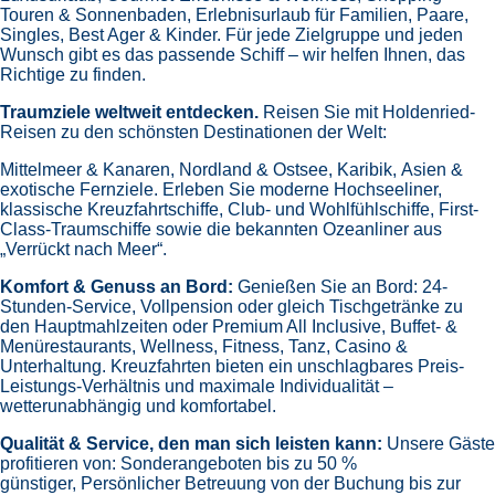
1772
Reisen
7
Nächte
*Holdenried Paket* Westliches Mittelmeer
inkl. Bus
an Bord der »Costa Toscana«
Abfahrt: 06.02.27
Bustransfers:
Kempten
- Memmingen
- Wangen
-