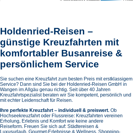
überall dort, wo es Schönheit gibt. Jede Reise ist ein Moment
zum Genießen – die Kunst, innezuhalten, sich zurückzulehnen
und den Augenblick in vollen Zügen auszukosten. Inspiriert
vom italienischen Lebensgefühl, öffnen sich Türen zu den
faszinierendsten Zielen am Meer und an Land. Ein Erlebnis,
das die Schönheit der Welt auf besondere Weise spürbar
macht