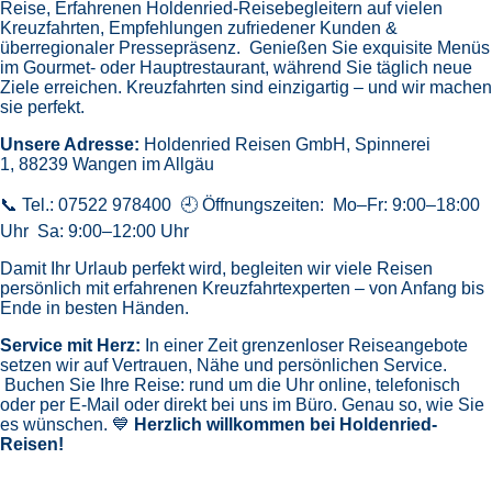
Weingarten
- Friedrichshafen
- ULM
- WeitereMitAufpreis
Route: Savona - Marseille - Barcelona - Palma de Mallorca -
Seetag - Palermo - Civitavecchia - Rom - Savona
CPX004207
729 €
Günstigster Preis pro Person aus allen Angeboten ab
919
2 Angebote
ansehen
5