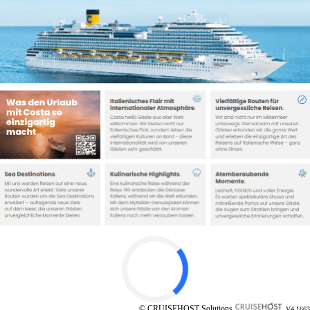
© CRUISEHOST Solutions
V4.1663
Costa Reiseziele
La Bella Vita: Das ist Costa.
Seit mehr als 75 Jahren stehen
wir für
italienisches Lebensgefühl und Gastfreundschaft
und bereisen gemeinsam mit unseren Gästen die Welt –