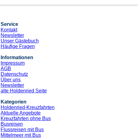
Nächte
*Holdenried Paket* Mittelmeer Kurzreise &
Bus
an Bord der »Costa Deliziosa«
Abfahrt: 20.11.26
Bustransfers:
Kempten
- Sonthofen
- Memmingen
-
Tuerkheim
- Heimenkirch
- Wangen
- Friedrichshafen
-
Weingarten
- ULM
- WeitereAufAnfrage
Route: Triest - Bari - Korfu - Seetag - Civitavecchia - Rom -
Savona
CPX004177
779 €
Günstigster Preis pro Person aus allen Angeboten ab
2 Angebote
ansehen