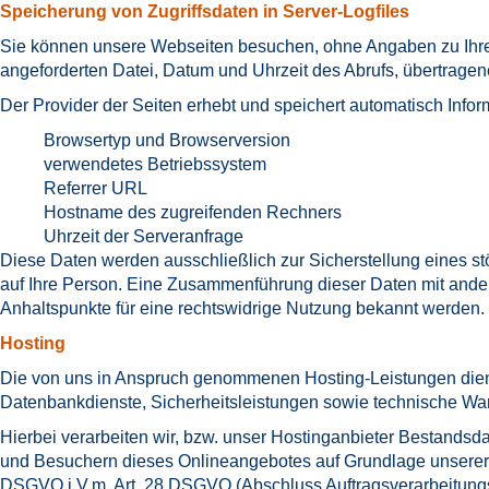
Speicherung von Zugriffsdaten in Server-Logfiles
Sie können unsere Webseiten besuchen, ohne Angaben zu Ihrer 
angeforderten Datei, Datum und Uhrzeit des Abrufs, übertrag
Der Provider der Seiten erhebt und speichert automatisch Infor
Browsertyp und Browserversion
verwendetes Betriebssystem
Referrer URL
Hostname des zugreifenden Rechners
Uhrzeit der Serveranfrage
Diese Daten werden ausschließlich zur Sicherstellung eines s
auf Ihre Person. Eine Zusammenführung dieser Daten mit ander
Anhaltspunkte für eine rechtswidrige Nutzung bekannt werden.
Hosting
Die von uns in Anspruch genommenen Hosting-Leistungen dienen
Datenbankdienste, Sicherheitsleistungen sowie technische War
Hierbei verarbeiten wir, bzw. unser Hostinganbieter Bestands
und Besuchern dieses Onlineangebotes auf Grundlage unserer ber
DSGVO i.V.m. Art. 28 DSGVO (Abschluss Auftragsverarbeitungs