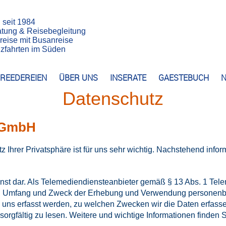
n seit 1984
atung & Reisebegleitung
reise mit Busanreise
euzfahrten im Süden
REEDEREIEN
ÜBER UNS
INSERATE
GAESTEBUCH
N
Datenschutz
n GmbH
z Ihrer Privatsphäre ist für uns sehr wichtig. Nachstehend info
nst dar. Als Telemediendiensteanbieter gemäß § 13 Abs. 1 Tele
, Umfang und Zweck der Erhebung und Verwendung personenbe
uns erfasst werden, zu welchen Zwecken wir die Daten erfassen 
orgfältig zu lesen. Weitere und wichtige Informationen finden S