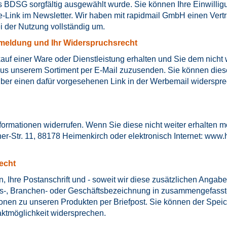
 BDSG sorgfältig ausgewählt wurde. Sie können Ihre Einwilli
de-Link im Newsletter. Wir haben mit rapidmail GmbH einen Ver
 der Nutzung vollständig um.
meldung und Ihr Widerspruchsrecht
 einer Ware oder Dienstleistung erhalten und Sie dem nicht w
aus unserem Sortiment per E-Mail zuzusenden. Sie können dies
über einen dafür vorgesehenen Link in der Werbemail widerspre
rmationen widerrufen. Wenn Sie diese nicht weiter erhalten mö
tr. 11, 88178 Heimenkirch oder elektronisch Internet:
www.h
echt
n, Ihre Postanschrift und - soweit wir diese zusätzlichen Ang
erufs-, Branchen- oder Geschäftsbezeichnung in zusammengefass
ionen zu unseren Produkten per Briefpost. Sie können der Sp
aktmöglichkeit widersprechen.