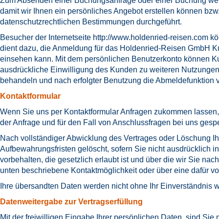
Zum Absenden einer Buchungsanfrage oder einer Buchung werd
damit wir Ihnen ein persönliches Angebot erstellen können bzw
datenschutzrechtlichen Bestimmungen durchgeführt.
Besucher der Internetseite
http://www.holdenried-reisen.com
kö
dient dazu, die Anmeldung für das Holdenried-Reisen GmbH Ku
einsehen kann. Mit dem persönlichen Benutzerkonto können Ku
ausdrückliche Einwilligung des Kunden zu weiteren Nutzungen 
behandeln und nach erfolgter Benutzung die Abmeldefunktion
Kontaktformular
Wenn Sie uns per Kontaktformular Anfragen zukommen lassen,
der Anfrage und für den Fall von Anschlussfragen bei uns gespe
Nach vollständiger Abwicklung des Vertrages oder Löschung Ih
Aufbewahrungsfristen gelöscht, sofern Sie nicht ausdrücklich 
vorbehalten, die gesetzlich erlaubt ist und über die wir Sie n
unten beschriebene Kontaktmöglichkeit oder über eine dafür v
Ihre übersandten Daten werden nicht ohne Ihr Einverständnis w
Datenweitergabe zur Vertragserfüllung
Mit der freiwilligen Eingabe Ihrer persönlichen Daten, sind S