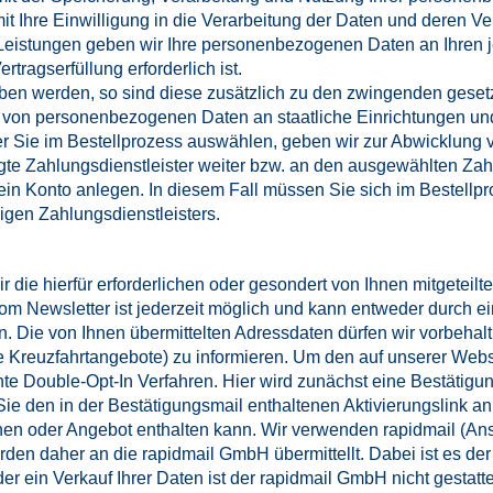
it Ihre Einwilligung in die Verarbeitung der Daten und deren V
Leistungen geben wir Ihre personenbezogenen Daten an Ihren je
rtragserfüllung erforderlich ist.
eben werden, so sind diese zusätzlich zu den zwingenden geset
von personenbezogenen Daten an staatliche Einrichtungen un
er Sie im Bestellprozess auswählen, geben wir zur Abwicklung
tragte Zahlungsdienstleister weiter bzw. an den ausgewählten Z
t ein Konto anlegen. In diesem Fall müssen Sie sich im Bestell
igen Zahlungsdienstleisters.
die hierfür erforderlichen oder gesondert von Ihnen mitgeteil
m Newsletter ist jederzeit möglich und kann entweder durch ei
n. Die von Ihnen übermittelten Adressdaten dürfen wir vorbehal
Kreuzfahrtangebote) zu informieren. Um den auf unserer Webs
e Double-Opt-In Verfahren. Hier wird zunächst eine Bestätigu
ie den in der Bestätigungsmail enthaltenen Aktivierungslink a
onen oder Angebot enthalten kann. Wir verwenden rapidmail (Ans
den daher an die rapidmail GmbH übermittellt. Dabei ist es de
ein Verkauf Ihrer Daten ist der rapidmail GmbH nicht gestattet. 