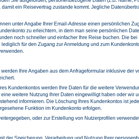
en Sie aufgefordert, personenbezogene Daten (z.B. Name, Pos
. damit ein Reisevertrag zustande kommt. Jegliche Datenübertr
nnen unter Angabe Ihrer Email-Adresse einen persönlichen Zug
ndenkonto zu erleichtern, in dem man seine persönlichen Dat
nden noch schneller und einfacher Ihre Reise buchen. Die bei
lediglich für den Zugang zur Anmeldung und zum Kundenkonto g
 verwenden.
 werden Ihre Angaben aus dem Anfrageformular inklusive der 
ichert.
res Kundenkontos werden Ihre Daten für die weitere Verwendun
in eine weitere Nutzung Ihrer Daten eingewilligt haben oder w
achstehend informieren. Die Löschung Ihres Kundenkontos ist jed
orgesehene Funktion im Kundenkonto erfolgen.
eitergegeben, oder zur Erstellung von Nutzerprofilen verwendet
ie mit der Speicherung, Verarbeitung und Nutzung Ihrer person