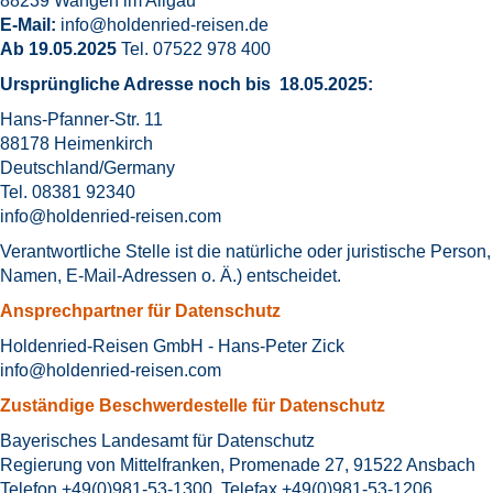
88239 Wangen im Allgäu
E-Mail:
info@holdenried-reisen.
de
Ab 19.05.2025
Tel. 07522 978 400
Ursprüngliche Adresse noch bis 18.05.2025:
Hans-Pfanner-Str. 11
88178 Heimenkirch
Deutschland/Germany
Tel. 08381 92340
info@holdenried-reisen.com
Verantwortliche Stelle ist die natürliche oder juristische Per
Namen, E-Mail-Adressen o. Ä.) entscheidet.
Ansprechpartner für Datenschutz
Holdenried-Reisen GmbH - Hans-Peter Zick
info@holdenried-reisen.com
Zuständige Beschwerdestelle für Datenschutz
Bayerisches Landesamt für Datenschutz
Regierung von Mittelfranken, Promenade 27, 91522 Ansbach
Telefon +49(0)981-53-1300, Telefax +49(0)981-53-1206