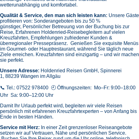
wetterunabhängig und komfortabel.
Qualität & Service, den man sich leisten kann:
Unsere Gäste
profitieren von:
Sonderangeboten bis zu 50 %
günstiger,
Persönlicher Betreuung von der Buchung bis zur
Reise,
Erfahrenen Holdenried-Reisebegleitern auf vielen
Kreuzfahrten,
Empfehlungen zufriedener Kunden &
überregionaler Pressepräsenz.
Genießen Sie exquisite Menüs
im Gourmet- oder Hauptrestaurant, während Sie täglich neue
Ziele erreichen. Kreuzfahrten sind einzigartig – und wir machen
sie perfekt.
Unsere Adresse:
Holdenried Reisen GmbH,
Spinnerei
1, 88239 Wangen im Allgäu
📞 Tel.: 07522 978400 🕘 Öffnungszeiten: Mo–Fr: 9:00–18:00
Uhr Sa: 9:00–12:00 Uhr
Damit Ihr Urlaub perfekt wird, begleiten wir viele Reisen
persönlich mit erfahrenen Kreuzfahrtexperten – von Anfang bis
Ende in besten Händen.
Service mit Herz:
In einer Zeit grenzenloser Reiseangebote
setzen wir auf Vertrauen, Nähe und persönlichen Service.
Buchen Sie Ihre Reise: rund um die Uhr online, telefonisch