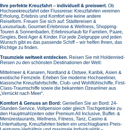
Ihre perfekte Kreuzfahrt – individuell & preiswert.
Ob
Hochseekreuzfahrt oder Flussreise: Kreuzfahrten vereinen
Erholung, Erlebnis und Komfort wie keine andere
Reiseform.
Freuen Sie sich auf:
Städtereisen &
Luxusurlaub,
Gourmet-Erlebnisse & Wellness,
Shopping-
Touren & Sonnenbaden,
Erlebnisurlaub für Familien, Paare,
Singles, Best Ager & Kinder.
Für jede Zielgruppe und jeden
Wunsch gibt es das passende Schiff – wir helfen Ihnen, das
Richtige zu finden.
Traumziele weltweit entdecken.
Reisen Sie mit Holdenried-
Reisen zu den schönsten Destinationen der Welt:
Mittelmeer & Kanaren,
Nordland & Ostsee,
Karibik,
Asien &
exotische Fernziele.
Erleben Sie moderne Hochseeliner,
klassische Kreuzfahrtschiffe, Club- und Wohlfühlschiffe, First-
Class-Traumschiffe sowie die bekannten Ozeanliner aus
„Verrückt nach Meer“.
Komfort & Genuss an Bord:
Genießen Sie an Bord:
24-
Stunden-Service, Vollpension oder gleich
Tischgetränke zu
den Hauptmahlzeiten oder Premium All Inclusive,
Buffet- &
Menürestaurants,
Wellness, Fitness, Tanz, Casino &
Unterhaltung.
Kreuzfahrten bieten ein unschlagbares Preis-
Leistungs-Verhältnis und maximale Individualität –