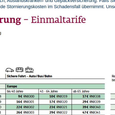
h, Auslandskranken- und Gepäckversicherung. Falls Sie 
nde Stornierungskosten im Schadensfall übernimmt. Unse