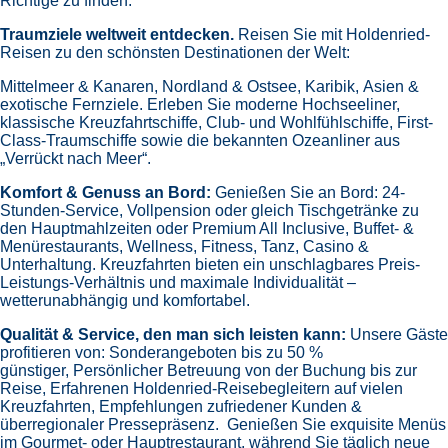
Richtige zu finden.
Traumziele weltweit entdecken.
Reisen Sie mit Holdenried-
Reisen zu den schönsten Destinationen der Welt:
Mittelmeer & Kanaren,
Nordland & Ostsee,
Karibik,
Asien &
exotische Fernziele.
Erleben Sie moderne Hochseeliner,
klassische Kreuzfahrtschiffe, Club- und Wohlfühlschiffe, First-
Class-Traumschiffe sowie die bekannten Ozeanliner aus
„Verrückt nach Meer“.
Komfort & Genuss an Bord:
Genießen Sie an Bord:
24-
Stunden-Service, Vollpension oder gleich
Tischgetränke zu
den Hauptmahlzeiten oder Premium All Inclusive,
Buffet- &
Menürestaurants,
Wellness, Fitness, Tanz, Casino &
Unterhaltung.
Kreuzfahrten bieten ein unschlagbares Preis-
Leistungs-Verhältnis und maximale Individualität –
wetterunabhängig und komfortabel.
Qualität & Service, den man sich leisten kann:
Unsere Gäste
profitieren von:
Sonderangeboten bis zu 50 %
günstiger,
Persönlicher Betreuung von der Buchung bis zur
Reise,
Erfahrenen Holdenried-Reisebegleitern auf vielen
Kreuzfahrten,
Empfehlungen zufriedener Kunden &
überregionaler Pressepräsenz.
Genießen Sie exquisite Menüs
im Gourmet- oder Hauptrestaurant, während Sie täglich neue