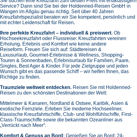
Sie suchen eine Kreuzfahrt zum besten Preis mit erstklassigem
Service? Dann sind Sie bei der Holdenried-Reisen GmbH in
Wangen im Allgäu genau richtig. Seit über 40 Jahren
Kreuzfahrtspezialist beraten wir Sie kompetent, persönlich und
mit echter Leidenschaft für Reisen.
Ihre perfekte Kreuzfahrt – individuell & preiswert.
Ob
Hochseekreuzfahrt oder Flussreise: Kreuzfahrten vereinen
Erholung, Erlebnis und Komfort wie keine andere
Reiseform.
Freuen Sie sich auf:
Städtereisen &
Luxusurlaub,
Gourmet-Erlebnisse & Wellness,
Shopping-
Touren & Sonnenbaden,
Erlebnisurlaub für Familien, Paare,
Singles, Best Ager & Kinder.
Für jede Zielgruppe und jeden
Wunsch gibt es das passende Schiff – wir helfen Ihnen, das
Richtige zu finden.
Traumziele weltweit entdecken.
Reisen Sie mit Holdenried-
Reisen zu den schönsten Destinationen der Welt:
Mittelmeer & Kanaren,
Nordland & Ostsee,
Karibik,
Asien &
exotische Fernziele.
Erleben Sie moderne Hochseeliner,
klassische Kreuzfahrtschiffe, Club- und Wohlfühlschiffe, First-
Class-Traumschiffe sowie die bekannten Ozeanliner aus
„Verrückt nach Meer“.
Komfort & Genuss an Bord:
Genießen Sie an Bord:
24-