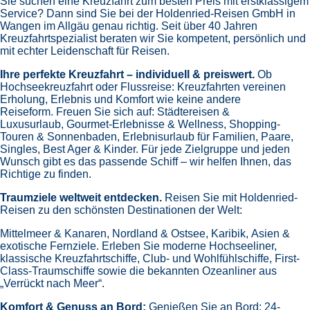
Sie suchen eine Kreuzfahrt zum besten Preis mit erstklassigem
Service? Dann sind Sie bei der Holdenried-Reisen GmbH in
Wangen im Allgäu genau richtig. Seit über 40 Jahren
Kreuzfahrtspezialist beraten wir Sie kompetent, persönlich und
mit echter Leidenschaft für Reisen.
Ihre perfekte Kreuzfahrt – individuell & preiswert.
Ob
Hochseekreuzfahrt oder Flussreise: Kreuzfahrten vereinen
Erholung, Erlebnis und Komfort wie keine andere
Reiseform.
Freuen Sie sich auf:
Städtereisen &
Luxusurlaub,
Gourmet-Erlebnisse & Wellness,
Shopping-
Touren & Sonnenbaden,
Erlebnisurlaub für Familien, Paare,
Singles, Best Ager & Kinder.
Für jede Zielgruppe und jeden
Wunsch gibt es das passende Schiff – wir helfen Ihnen, das
Richtige zu finden.
Traumziele weltweit entdecken.
Reisen Sie mit Holdenried-
Reisen zu den schönsten Destinationen der Welt:
Mittelmeer & Kanaren,
Nordland & Ostsee,
Karibik,
Asien &
exotische Fernziele.
Erleben Sie moderne Hochseeliner,
klassische Kreuzfahrtschiffe, Club- und Wohlfühlschiffe, First-
Class-Traumschiffe sowie die bekannten Ozeanliner aus
„Verrückt nach Meer“.
Komfort & Genuss an Bord:
Genießen Sie an Bord:
24-