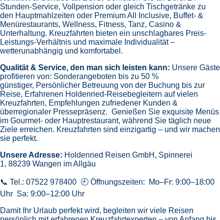
Stunden-Service, Vollpension oder gleich
Tischgetränke zu
den Hauptmahlzeiten oder Premium All Inclusive,
Buffet- &
Menürestaurants,
Wellness, Fitness, Tanz, Casino &
Unterhaltung.
Kreuzfahrten bieten ein unschlagbares Preis-
Leistungs-Verhältnis und maximale Individualität –
wetterunabhängig und komfortabel.
Qualität & Service, den man sich leisten kann:
Unsere Gäste
profitieren von:
Sonderangeboten bis zu 50 %
günstiger,
Persönlicher Betreuung von der Buchung bis zur
Reise,
Erfahrenen Holdenried-Reisebegleitern auf vielen
Kreuzfahrten,
Empfehlungen zufriedener Kunden &
überregionaler Pressepräsenz.
Genießen Sie exquisite Menüs
im Gourmet- oder Hauptrestaurant, während Sie täglich neue
Ziele erreichen. Kreuzfahrten sind einzigartig – und wir machen
sie perfekt.
Unsere Adresse:
Holdenried Reisen GmbH,
Spinnerei
1, 88239 Wangen im Allgäu
📞 Tel.: 07522 978400 🕘 Öffnungszeiten: Mo–Fr: 9:00–18:00
Uhr Sa: 9:00–12:00 Uhr
Damit Ihr Urlaub perfekt wird, begleiten wir viele Reisen
persönlich mit erfahrenen Kreuzfahrtexperten – von Anfang bis