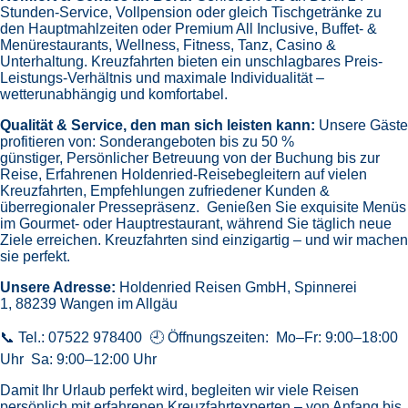
Stunden-Service, Vollpension oder gleich
Tischgetränke zu
den Hauptmahlzeiten oder Premium All Inclusive,
Buffet- &
Menürestaurants,
Wellness, Fitness, Tanz, Casino &
Unterhaltung.
Kreuzfahrten bieten ein unschlagbares Preis-
Leistungs-Verhältnis und maximale Individualität –
wetterunabhängig und komfortabel.
Qualität & Service, den man sich leisten kann:
Unsere Gäste
profitieren von:
Sonderangeboten bis zu 50 %
günstiger,
Persönlicher Betreuung von der Buchung bis zur
Reise,
Erfahrenen Holdenried-Reisebegleitern auf vielen
Kreuzfahrten,
Empfehlungen zufriedener Kunden &
überregionaler Pressepräsenz.
Genießen Sie exquisite Menüs
im Gourmet- oder Hauptrestaurant, während Sie täglich neue
Ziele erreichen. Kreuzfahrten sind einzigartig – und wir machen
sie perfekt.
Unsere Adresse:
Holdenried Reisen GmbH,
Spinnerei
1, 88239 Wangen im Allgäu
📞 Tel.: 07522 978400 🕘 Öffnungszeiten: Mo–Fr: 9:00–18:00
Uhr Sa: 9:00–12:00 Uhr
Damit Ihr Urlaub perfekt wird, begleiten wir viele Reisen
persönlich mit erfahrenen Kreuzfahrtexperten – von Anfang bis