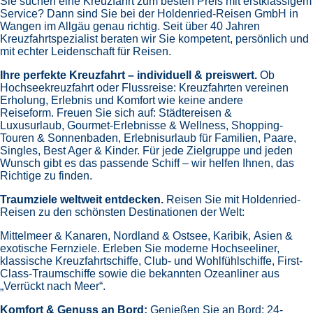
Sie suchen eine Kreuzfahrt zum besten Preis mit erstklassigem
Service? Dann sind Sie bei der Holdenried-Reisen GmbH in
Wangen im Allgäu genau richtig. Seit über 40 Jahren
Kreuzfahrtspezialist beraten wir Sie kompetent, persönlich und
mit echter Leidenschaft für Reisen.
Ihre perfekte Kreuzfahrt – individuell & preiswert.
Ob
Hochseekreuzfahrt oder Flussreise: Kreuzfahrten vereinen
Erholung, Erlebnis und Komfort wie keine andere
Reiseform.
Freuen Sie sich auf:
Städtereisen &
Luxusurlaub,
Gourmet-Erlebnisse & Wellness,
Shopping-
Touren & Sonnenbaden,
Erlebnisurlaub für Familien, Paare,
Singles, Best Ager & Kinder.
Für jede Zielgruppe und jeden
Wunsch gibt es das passende Schiff – wir helfen Ihnen, das
Richtige zu finden.
Traumziele weltweit entdecken.
Reisen Sie mit Holdenried-
Reisen zu den schönsten Destinationen der Welt:
Mittelmeer & Kanaren,
Nordland & Ostsee,
Karibik,
Asien &
exotische Fernziele.
Erleben Sie moderne Hochseeliner,
klassische Kreuzfahrtschiffe, Club- und Wohlfühlschiffe, First-
Class-Traumschiffe sowie die bekannten Ozeanliner aus
„Verrückt nach Meer“.
Komfort & Genuss an Bord:
Genießen Sie an Bord:
24-