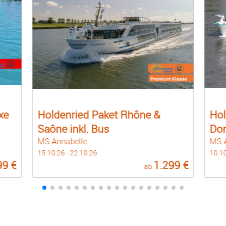
aket Rhône &
Holdenried Paket
Bus
Donauerwachen all incl.
MS Amina
10.10.26 - 17.10.26
1.299 €
ab
a