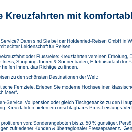
e Kreuzfahrten mit komfortab
m Service? Dann sind Sie bei der Holdenried-Reisen GmbH in Wa
mit echter Leidenschaft für Reisen.
kreuzfahrt oder Flussreise: Kreuzfahrten vereinen Erholung, 
ellness,
Shopping-Touren & Sonnenbaden,
Erlebnisurlaub für 
helfen Ihnen, das Richtige zu finden.
isen zu den schönsten Destinationen der Welt:
tische Fernziele.
Erleben Sie moderne Hochseeliner, klassische 
ch Meer“.
en-Service, Vollpension oder gleich
Tischgetränke zu den Haup
ung.
Kreuzfahrten bieten ein unschlagbares Preis-Leistungs-Ver
profitieren von:
Sonderangeboten bis zu 50 % günstiger,
Persö
gen zufriedener Kunden & überregionaler Pressepräsenz.
Gen