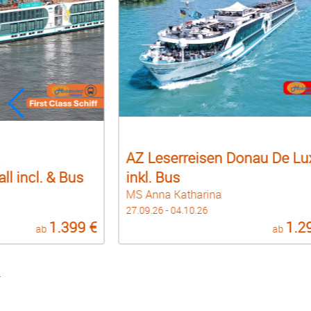
Z Leserreisen Donau De Luxe
Holdenried P
nkl. Bus
Saône inkl. 
S Anna Katharina
MS Annabelle
.09.26 - 04.10.26
15.10.26 - 22.10.26
1.299 €
ab