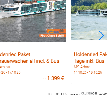
Holdenried Paket Donauflair 6
 & Bus
Tage inkl. Bus
MS Adora
14.10.26 - 19.10.26
1.399 €
699 €
b
ab
© CRUISEHOST Solutions
V4.1663