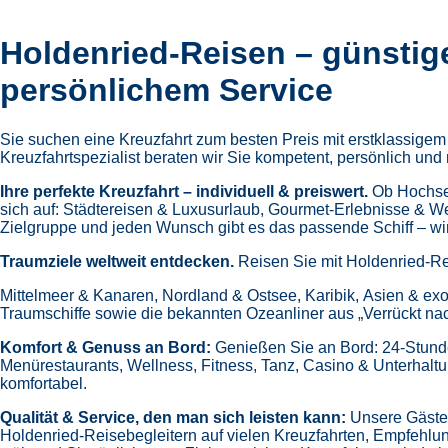
Holdenried-Reisen – günstig
persönlichem Service
Sie suchen eine Kreuzfahrt zum besten Preis mit erstklassige
Kreuzfahrtspezialist beraten wir Sie kompetent, persönlich und 
Ihre perfekte Kreuzfahrt – individuell & preiswert.
Ob Hochsee
sich auf:
Städtereisen & Luxusurlaub,
Gourmet-Erlebnisse & W
Zielgruppe und jeden Wunsch gibt es das passende Schiff – wir 
Traumziele weltweit entdecken.
Reisen Sie mit Holdenried-Re
Mittelmeer & Kanaren,
Nordland & Ostsee,
Karibik,
Asien & exo
Traumschiffe sowie die bekannten Ozeanliner aus „Verrückt na
Komfort & Genuss an Bord:
Genießen Sie an Bord:
24-Stund
Menürestaurants,
Wellness, Fitness, Tanz, Casino & Unterhalt
komfortabel.
Qualität & Service, den man sich leisten kann:
Unsere Gäste 
Holdenried-Reisebegleitern auf vielen Kreuzfahrten,
Empfehlun