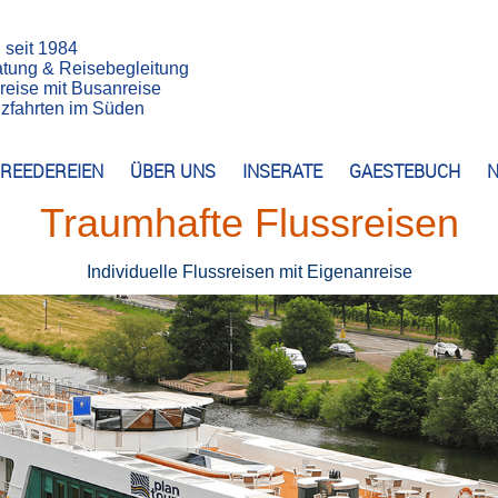
n seit 1984
atung & Reisebegleitung
reise mit Busanreise
euzfahrten im Süden
REEDEREIEN
ÜBER UNS
INSERATE
GAESTEBUCH
N
Traumhafte Flussreisen
Individuelle Flussreisen mit Eigenanreise