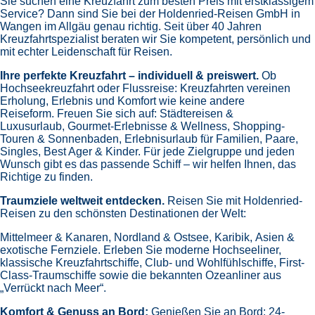
Sie suchen eine Kreuzfahrt zum besten Preis mit erstklassigem
Service? Dann sind Sie bei der Holdenried-Reisen GmbH in
Wangen im Allgäu genau richtig. Seit über 40 Jahren
Kreuzfahrtspezialist beraten wir Sie kompetent, persönlich und
mit echter Leidenschaft für Reisen.
Ihre perfekte Kreuzfahrt – individuell & preiswert.
Ob
Hochseekreuzfahrt oder Flussreise: Kreuzfahrten vereinen
Erholung, Erlebnis und Komfort wie keine andere
Reiseform.
Freuen Sie sich auf:
Städtereisen &
Luxusurlaub,
Gourmet-Erlebnisse & Wellness,
Shopping-
Touren & Sonnenbaden,
Erlebnisurlaub für Familien, Paare,
Singles, Best Ager & Kinder.
Für jede Zielgruppe und jeden
Wunsch gibt es das passende Schiff – wir helfen Ihnen, das
Richtige zu finden.
Traumziele weltweit entdecken.
Reisen Sie mit Holdenried-
Reisen zu den schönsten Destinationen der Welt:
Mittelmeer & Kanaren,
Nordland & Ostsee,
Karibik,
Asien &
exotische Fernziele.
Erleben Sie moderne Hochseeliner,
klassische Kreuzfahrtschiffe, Club- und Wohlfühlschiffe, First-
Class-Traumschiffe sowie die bekannten Ozeanliner aus
„Verrückt nach Meer“.
Komfort & Genuss an Bord:
Genießen Sie an Bord:
24-