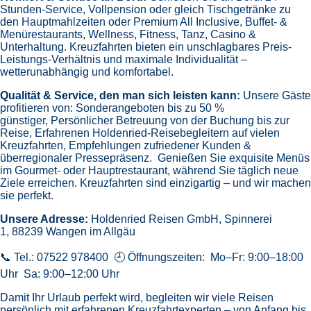
Stunden-Service, Vollpension oder gleich
Tischgetränke zu
den Hauptmahlzeiten oder Premium All Inclusive,
Buffet- &
Menürestaurants,
Wellness, Fitness, Tanz, Casino &
Unterhaltung.
Kreuzfahrten bieten ein unschlagbares Preis-
Leistungs-Verhältnis und maximale Individualität –
wetterunabhängig und komfortabel.
Qualität & Service, den man sich leisten kann:
Unsere Gäste
profitieren von:
Sonderangeboten bis zu 50 %
günstiger,
Persönlicher Betreuung von der Buchung bis zur
Reise,
Erfahrenen Holdenried-Reisebegleitern auf vielen
Kreuzfahrten,
Empfehlungen zufriedener Kunden &
überregionaler Pressepräsenz.
Genießen Sie exquisite Menüs
im Gourmet- oder Hauptrestaurant, während Sie täglich neue
Ziele erreichen. Kreuzfahrten sind einzigartig – und wir machen
sie perfekt.
Unsere Adresse:
Holdenried Reisen GmbH,
Spinnerei
1, 88239 Wangen im Allgäu
📞 Tel.: 07522 978400 🕘 Öffnungszeiten: Mo–Fr: 9:00–18:00
Uhr Sa: 9:00–12:00 Uhr
Damit Ihr Urlaub perfekt wird, begleiten wir viele Reisen
persönlich mit erfahrenen Kreuzfahrtexperten – von Anfang bis