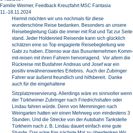
Familie Weimer, Feedback Kreuzfahrt MSC Fantasia
11.-18.11.2024
Hiermit möchten wir uns nochmals für diese
wunderschöne Reise bedanken. Besonders an unsere
Reisebegleitung Gabi die immer mit Rat und Tat zur Seite
stand. Jeder Holdenried Reisende kann sich glücklich
schätzen eine so Top engagierte Reisebegleitung wie
Gabi zu haben. Ebenso war das Busunternehmen Komm-
mit-reisen mit ihren Fahrern hervorragend. Vor allem die
Rückreise mit Busfahrer Andreas und Josef war ein
positiv erwähnenswertes Erlebnis. Auch der Zubringer
Fahrer war äußerst freundlich und hilfsbereit. Danke
auch für die eingehaltene
Sitzplatzreservierung. Allerdings wäre es sinnvoller wenn
der Türkheimer Zubringer nach Friedrichshafen oder
Lindau fahren würde. Denn von Memmingen nach
Weingarten hatten wir einen Mehrweg von mindestens 3
Stunden. Und die Strecke von der Autobahn Tankstelle
Türkheim nach z. B. Lindau dauert einfach eine gute
Stunde. Das wäre fürs nächste Mal zu überdenken.Wir