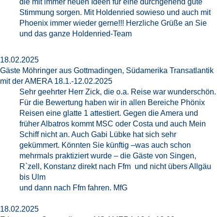
die mit immer neuen Ideen für eine durchgehend gute
Stimmung sorgen. Mit Holdenried sowieso und auch mit
Phoenix immer wieder gerne!!! Herzliche Grüße an Sie
und das ganze Holdenried-Team
18.02.2025
Gäste Möhringer aus Gottmadingen, Südamerika Transatlantik
mit der AMERA 18.1.-12.02.2025
Sehr geehrter Herr Zick, die o.a. Reise war wunderschön.
Für die Bewertung haben wir in allen Bereiche Phönix
Reisen eine glatte 1 attestiert. Gegen die Amera und
früher Albatros kommt MSC oder Costa und auch Mein
Schiff nicht an. Auch Gabi Lübke hat sich sehr
gekümmert. Könnten Sie künftig –was auch schon
mehrmals praktiziert wurde – die Gäste von Singen,
R`zell, Konstanz direkt nach Ffm und nicht übers Allgäu
bis Ulm
und dann nach Ffm fahren. MfG
18.02.2025