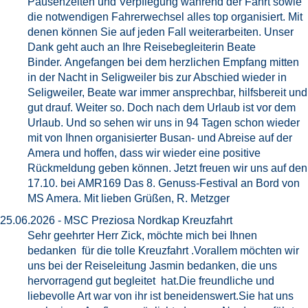
Pausenzeiten und Verpflegung während der Fahrt sowie
die notwendigen Fahrerwechsel alles top organisiert. Mit
denen können Sie auf jeden Fall weiterarbeiten. Unser
Dank geht auch an Ihre Reisebegleiterin Beate
Binder. Angefangen bei dem herzlichen Empfang mitten
in der Nacht in Seligweiler bis zur Abschied wieder in
Seligweiler, Beate war immer ansprechbar, hilfsbereit und
gut drauf. Weiter so. Doch nach dem Urlaub ist vor dem
Urlaub. Und so sehen wir uns in 94 Tagen schon wieder
mit von Ihnen organisierter Busan- und Abreise auf der
Amera und hoffen, dass wir wieder eine positive
Rückmeldung geben können. Jetzt freuen wir uns auf den
17.10. bei AMR169 Das 8. Genuss-Festival an Bord von
MS Amera. Mit lieben Grüßen, R. Metzger
25.06.2026 - MSC Preziosa Nordkap Kreuzfahrt
Sehr geehrter Herr Zick, möchte mich bei Ihnen
bedanken für die tolle Kreuzfahrt .Vorallem möchten wir
uns bei der Reiseleitung Jasmin bedanken, die uns
hervorragend gut begleitet hat.Die freundliche und
liebevolle Art war von ihr ist beneidenswert.Sie hat uns