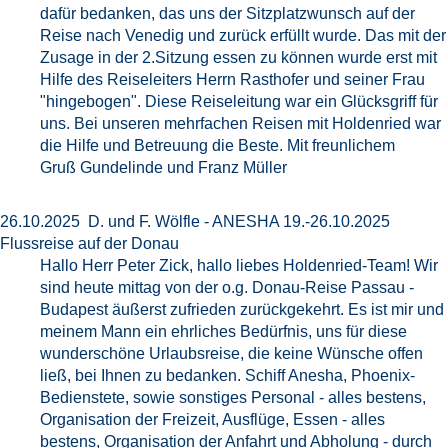
dafür bedanken, das uns der Sitzplatzwunsch auf der
Reise nach Venedig und zurück erfüllt wurde. Das mit der
Zusage in der 2.Sitzung essen zu können wurde erst mit
Hilfe des Reiseleiters Herrn Rasthofer und seiner Frau
"hingebogen". Diese Reiseleitung war ein Glücksgriff für
uns. Bei unseren mehrfachen Reisen mit Holdenried war
die Hilfe und Betreuung die Beste. Mit freunlichem
Gruß Gundelinde und Franz Müller
26.10.2025 D. und F. Wölfle - ANESHA 19.-26.10.2025
Flussreise auf der Donau
Hallo Herr Peter Zick, hallo liebes Holdenried-Team! Wir
sind heute mittag von der o.g. Donau-Reise Passau -
Budapest äußerst zufrieden zurückgekehrt. Es ist mir und
meinem Mann ein ehrliches Bedürfnis, uns für diese
wunderschöne Urlaubsreise, die keine Wünsche offen
ließ, bei Ihnen zu bedanken. Schiff Anesha, Phoenix-
Bedienstete, sowie sonstiges Personal - alles bestens,
Organisation der Freizeit, Ausflüge, Essen - alles
bestens, Organisation der Anfahrt und Abholung - durch