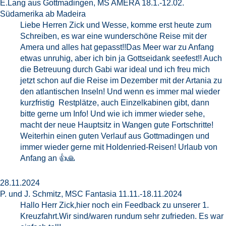
E.Lang aus Gottmadingen, MS AMERA 18.1.-12.02.
Südamerika ab Madeira
Liebe Herren Zick und Wesse, komme erst heute zum
Schreiben, es war eine wunderschöne Reise mit der
Amera und alles hat gepasst!!Das Meer war zu Anfang
etwas unruhig, aber ich bin ja Gottseidank seefest!! Auch
die Betreuung durch Gabi war ideal und ich freu mich
jetzt schon auf die Reise im Dezember mit der Artania zu
den atlantischen Inseln! Und wenn es immer mal wieder
kurzfristig Restplätze, auch Einzelkabinen gibt, dann
bitte gerne um Info! Und wie ich immer wieder sehe,
macht der neue Hauptsitz in Wangen gute Fortschritte!
Weiterhin einen guten Verlauf aus Gottmadingen und
immer wieder gerne mit Holdenried-Reisen! Urlaub von
Anfang an 👍🙏
28.11.2024
P. und J. Schmitz, MSC Fantasia 11.11.-18.11.2024
Hallo Herr Zick,hier noch ein Feedback zu unserer 1.
Kreuzfahrt.Wir sind/waren rundum sehr zufrieden. Es war