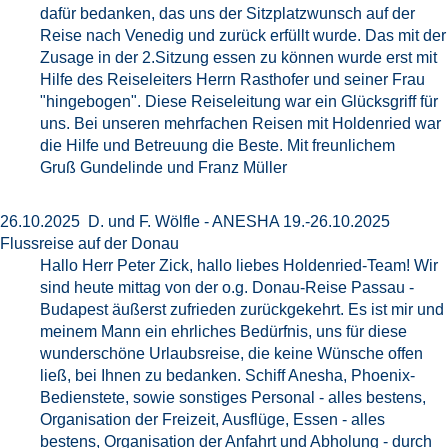
dafür bedanken, das uns der Sitzplatzwunsch auf der
Reise nach Venedig und zurück erfüllt wurde. Das mit der
Zusage in der 2.Sitzung essen zu können wurde erst mit
Hilfe des Reiseleiters Herrn Rasthofer und seiner Frau
"hingebogen". Diese Reiseleitung war ein Glücksgriff für
uns. Bei unseren mehrfachen Reisen mit Holdenried war
die Hilfe und Betreuung die Beste. Mit freunlichem
Gruß Gundelinde und Franz Müller
26.10.2025 D. und F. Wölfle - ANESHA 19.-26.10.2025
Flussreise auf der Donau
Hallo Herr Peter Zick, hallo liebes Holdenried-Team! Wir
sind heute mittag von der o.g. Donau-Reise Passau -
Budapest äußerst zufrieden zurückgekehrt. Es ist mir und
meinem Mann ein ehrliches Bedürfnis, uns für diese
wunderschöne Urlaubsreise, die keine Wünsche offen
ließ, bei Ihnen zu bedanken. Schiff Anesha, Phoenix-
Bedienstete, sowie sonstiges Personal - alles bestens,
Organisation der Freizeit, Ausflüge, Essen - alles
bestens, Organisation der Anfahrt und Abholung - durch