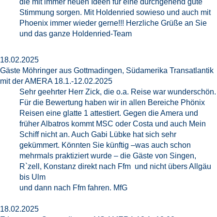
die mit immer neuen Ideen für eine durchgehend gute
Stimmung sorgen. Mit Holdenried sowieso und auch mit
Phoenix immer wieder gerne!!! Herzliche Grüße an Sie
und das ganze Holdenried-Team
18.02.2025
Gäste Möhringer aus Gottmadingen, Südamerika Transatlantik
mit der AMERA 18.1.-12.02.2025
Sehr geehrter Herr Zick, die o.a. Reise war wunderschön.
Für die Bewertung haben wir in allen Bereiche Phönix
Reisen eine glatte 1 attestiert. Gegen die Amera und
früher Albatros kommt MSC oder Costa und auch Mein
Schiff nicht an. Auch Gabi Lübke hat sich sehr
gekümmert. Könnten Sie künftig –was auch schon
mehrmals praktiziert wurde – die Gäste von Singen,
R`zell, Konstanz direkt nach Ffm und nicht übers Allgäu
bis Ulm
und dann nach Ffm fahren. MfG
18.02.2025