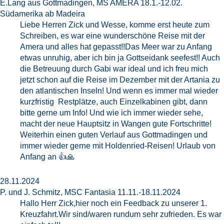
E.Lang aus Gottmadingen, MS AMERA 18.1.-12.02.
Südamerika ab Madeira
Liebe Herren Zick und Wesse, komme erst heute zum
Schreiben, es war eine wunderschöne Reise mit der
Amera und alles hat gepasst!!Das Meer war zu Anfang
etwas unruhig, aber ich bin ja Gottseidank seefest!! Auch
die Betreuung durch Gabi war ideal und ich freu mich
jetzt schon auf die Reise im Dezember mit der Artania zu
den atlantischen Inseln! Und wenn es immer mal wieder
kurzfristig Restplätze, auch Einzelkabinen gibt, dann
bitte gerne um Info! Und wie ich immer wieder sehe,
macht der neue Hauptsitz in Wangen gute Fortschritte!
Weiterhin einen guten Verlauf aus Gottmadingen und
immer wieder gerne mit Holdenried-Reisen! Urlaub von
Anfang an 👍🙏
28.11.2024
P. und J. Schmitz, MSC Fantasia 11.11.-18.11.2024
Hallo Herr Zick,hier noch ein Feedback zu unserer 1.
Kreuzfahrt.Wir sind/waren rundum sehr zufrieden. Es war