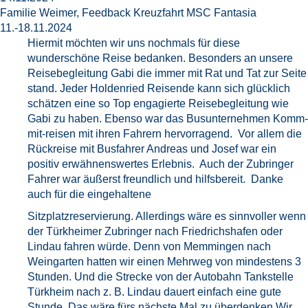
Familie Weimer, Feedback Kreuzfahrt MSC Fantasia
11.-18.11.2024
Hiermit möchten wir uns nochmals für diese
wunderschöne Reise bedanken. Besonders an unsere
Reisebegleitung Gabi die immer mit Rat und Tat zur Seite
stand. Jeder Holdenried Reisende kann sich glücklich
schätzen eine so Top engagierte Reisebegleitung wie
Gabi zu haben. Ebenso war das Busunternehmen Komm-
mit-reisen mit ihren Fahrern hervorragend. Vor allem die
Rückreise mit Busfahrer Andreas und Josef war ein
positiv erwähnenswertes Erlebnis. Auch der Zubringer
Fahrer war äußerst freundlich und hilfsbereit. Danke
auch für die eingehaltene
Sitzplatzreservierung. Allerdings wäre es sinnvoller wenn
der Türkheimer Zubringer nach Friedrichshafen oder
Lindau fahren würde. Denn von Memmingen nach
Weingarten hatten wir einen Mehrweg von mindestens 3
Stunden. Und die Strecke von der Autobahn Tankstelle
Türkheim nach z. B. Lindau dauert einfach eine gute
Stunde. Das wäre fürs nächste Mal zu überdenken.Wir