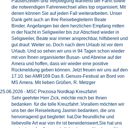
Pausenzeiten und Verpflegung während der Fahrt sowie
die notwendigen Fahrerwechsel alles top organisiert. Mit
denen können Sie auf jeden Fall weiterarbeiten. Unser
Dank geht auch an Ihre Reisebegleiterin Beate
Binder. Angefangen bei dem herzlichen Empfang mitten
in der Nacht in Seligweiler bis zur Abschied wieder in
Seligweiler, Beate war immer ansprechbar, hilfsbereit und
gut drauf. Weiter so. Doch nach dem Urlaub ist vor dem
Urlaub. Und so sehen wir uns in 94 Tagen schon wieder
mit von Ihnen organisierter Busan- und Abreise auf der
Amera und hoffen, dass wir wieder eine positive
Rückmeldung geben können. Jetzt freuen wir uns auf den
17.10. bei AMR169 Das 8. Genuss-Festival an Bord von
MS Amera. Mit lieben Grüßen, R. Metzger
25.06.2026 - MSC Preziosa Nordkap Kreuzfahrt
Sehr geehrter Herr Zick, möchte mich bei Ihnen
bedanken für die tolle Kreuzfahrt .Vorallem möchten wir
uns bei der Reiseleitung Jasmin bedanken, die uns
hervorragend gut begleitet hat.Die freundliche und
liebevolle Art war von ihr ist beneidenswert.Sie hat uns