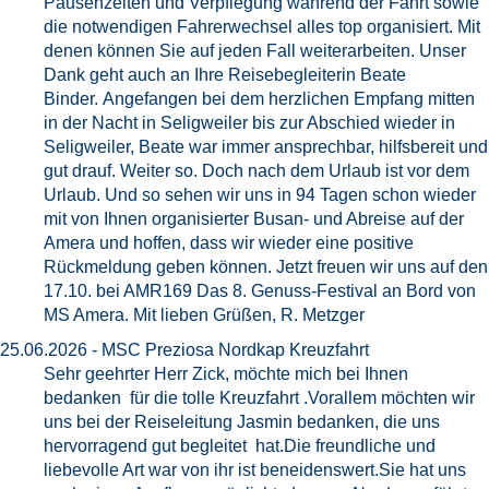
Pausenzeiten und Verpflegung während der Fahrt sowie
die notwendigen Fahrerwechsel alles top organisiert. Mit
denen können Sie auf jeden Fall weiterarbeiten. Unser
Dank geht auch an Ihre Reisebegleiterin Beate
Binder. Angefangen bei dem herzlichen Empfang mitten
in der Nacht in Seligweiler bis zur Abschied wieder in
Seligweiler, Beate war immer ansprechbar, hilfsbereit und
gut drauf. Weiter so. Doch nach dem Urlaub ist vor dem
Urlaub. Und so sehen wir uns in 94 Tagen schon wieder
mit von Ihnen organisierter Busan- und Abreise auf der
Amera und hoffen, dass wir wieder eine positive
Rückmeldung geben können. Jetzt freuen wir uns auf den
17.10. bei AMR169 Das 8. Genuss-Festival an Bord von
MS Amera. Mit lieben Grüßen, R. Metzger
25.06.2026 - MSC Preziosa Nordkap Kreuzfahrt
Sehr geehrter Herr Zick, möchte mich bei Ihnen
bedanken für die tolle Kreuzfahrt .Vorallem möchten wir
uns bei der Reiseleitung Jasmin bedanken, die uns
hervorragend gut begleitet hat.Die freundliche und
liebevolle Art war von ihr ist beneidenswert.Sie hat uns