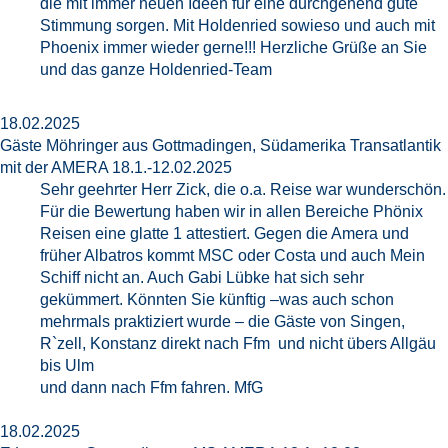
die mit immer neuen Ideen für eine durchgehend gute
Stimmung sorgen. Mit Holdenried sowieso und auch mit
Phoenix immer wieder gerne!!! Herzliche Grüße an Sie
und das ganze Holdenried-Team
18.02.2025
Gäste Möhringer aus Gottmadingen, Südamerika Transatlantik
mit der AMERA 18.1.-12.02.2025
Sehr geehrter Herr Zick, die o.a. Reise war wunderschön.
Für die Bewertung haben wir in allen Bereiche Phönix
Reisen eine glatte 1 attestiert. Gegen die Amera und
früher Albatros kommt MSC oder Costa und auch Mein
Schiff nicht an. Auch Gabi Lübke hat sich sehr
gekümmert. Könnten Sie künftig –was auch schon
mehrmals praktiziert wurde – die Gäste von Singen,
R`zell, Konstanz direkt nach Ffm und nicht übers Allgäu
bis Ulm
und dann nach Ffm fahren. MfG
18.02.2025