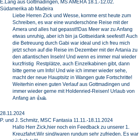
E.Lang aus Gottmadingen, MS AMERA 18.1.-12.02.
Südamerika ab Madeira
Liebe Herren Zick und Wesse, komme erst heute zum
Schreiben, es war eine wunderschöne Reise mit der
Amera und alles hat gepasst!!Das Meer war zu Anfang
etwas unruhig, aber ich bin ja Gottseidank seefest!! Auch
die Betreuung durch Gabi war ideal und ich freu mich
jetzt schon auf die Reise im Dezember mit der Artania zu
den atlantischen Inseln! Und wenn es immer mal wieder
kurzfristig Restplätze, auch Einzelkabinen gibt, dann
bitte gerne um Info! Und wie ich immer wieder sehe,
macht der neue Hauptsitz in Wangen gute Fortschritte!
Weiterhin einen guten Verlauf aus Gottmadingen und
immer wieder gerne mit Holdenried-Reisen! Urlaub von
Anfang an 👍🙏
28.11.2024
P. und J. Schmitz, MSC Fantasia 11.11.-18.11.2024
Hallo Herr Zick,hier noch ein Feedback zu unserer 1.
Kreuzfahrt.Wir sind/waren rundum sehr zufrieden. Es war