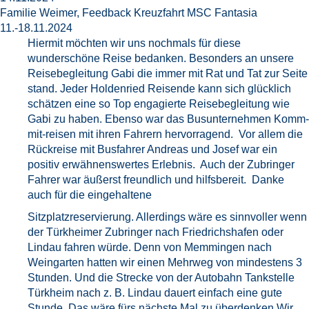
Familie Weimer, Feedback Kreuzfahrt MSC Fantasia
11.-18.11.2024
Hiermit möchten wir uns nochmals für diese
wunderschöne Reise bedanken. Besonders an unsere
Reisebegleitung Gabi die immer mit Rat und Tat zur Seite
stand. Jeder Holdenried Reisende kann sich glücklich
schätzen eine so Top engagierte Reisebegleitung wie
Gabi zu haben. Ebenso war das Busunternehmen Komm-
mit-reisen mit ihren Fahrern hervorragend. Vor allem die
Rückreise mit Busfahrer Andreas und Josef war ein
positiv erwähnenswertes Erlebnis. Auch der Zubringer
Fahrer war äußerst freundlich und hilfsbereit. Danke
auch für die eingehaltene
Sitzplatzreservierung. Allerdings wäre es sinnvoller wenn
der Türkheimer Zubringer nach Friedrichshafen oder
Lindau fahren würde. Denn von Memmingen nach
Weingarten hatten wir einen Mehrweg von mindestens 3
Stunden. Und die Strecke von der Autobahn Tankstelle
Türkheim nach z. B. Lindau dauert einfach eine gute
Stunde. Das wäre fürs nächste Mal zu überdenken.Wir