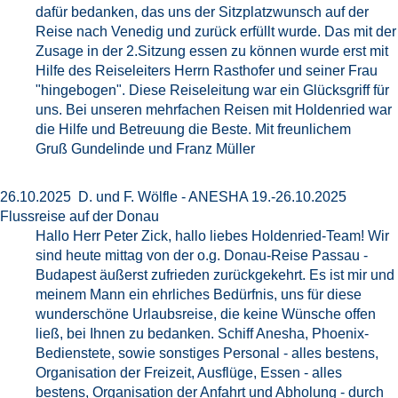
dafür bedanken, das uns der Sitzplatzwunsch auf der
Reise nach Venedig und zurück erfüllt wurde. Das mit der
Zusage in der 2.Sitzung essen zu können wurde erst mit
Hilfe des Reiseleiters Herrn Rasthofer und seiner Frau
"hingebogen". Diese Reiseleitung war ein Glücksgriff für
uns. Bei unseren mehrfachen Reisen mit Holdenried war
die Hilfe und Betreuung die Beste. Mit freunlichem
Gruß Gundelinde und Franz Müller
26.10.2025 D. und F. Wölfle - ANESHA 19.-26.10.2025
Flussreise auf der Donau
Hallo Herr Peter Zick, hallo liebes Holdenried-Team! Wir
sind heute mittag von der o.g. Donau-Reise Passau -
Budapest äußerst zufrieden zurückgekehrt. Es ist mir und
meinem Mann ein ehrliches Bedürfnis, uns für diese
wunderschöne Urlaubsreise, die keine Wünsche offen
ließ, bei Ihnen zu bedanken. Schiff Anesha, Phoenix-
Bedienstete, sowie sonstiges Personal - alles bestens,
Organisation der Freizeit, Ausflüge, Essen - alles
bestens, Organisation der Anfahrt und Abholung - durch