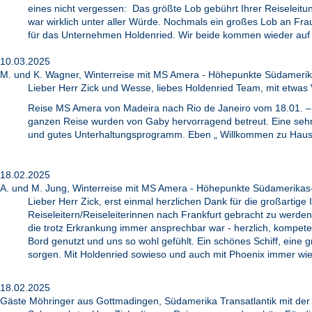
eines nicht vergessen: Das größte Lob gebührt Ihrer Reiseleit
war wirklich unter aller Würde. Nochmals ein großes Lob an Fra
für das Unternehmen Holdenried. Wir beide kommen wieder auf H
10.03.2025
M. und K. Wagner, Winterreise mit MS Amera - Höhepunkte Südamerik
Lieber Herr Zick und Wesse, liebes Holdenried Team, mit etwas
Reise MS Amera von Madeira nach Rio de Janeiro vom 18.01. – 1
ganzen Reise wurden von Gaby hervorragend betreut. Eine sehr s
und gutes Unterhaltungsprogramm. Eben „ Willkommen zu Hause „
18.02.2025
A. und M. Jung, Winterreise mit MS Amera - Höhepunkte Südamerikas
Lieber Herr Zick, erst einmal herzlichen Dank für die großartig
Reiseleitern/Reiseleiterinnen nach Frankfurt gebracht zu werde
die trotz Erkrankung immer ansprechbar war - herzlich, kompeten
Bord genutzt und uns so wohl gefühlt. Ein schönes Schiff, ein
sorgen. Mit Holdenried sowieso und auch mit Phoenix immer wi
18.02.2025
Gäste Möhringer aus Gottmadingen, Südamerika Transatlantik mit de