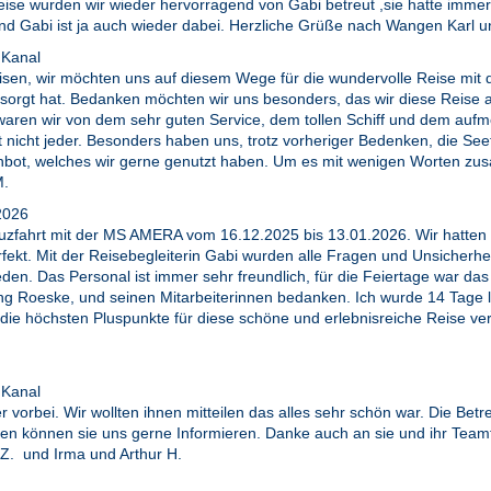
e wurden wir wieder hervorragend von Gabi betreut ,sie hatte immer e
 und Gabi ist ja auch wieder dabei. Herzliche Grüße nach Wangen Karl 
 Kanal
isen, wir möchten uns auf diesem Wege für die wundervolle Reise mit
 umsorgt hat. Bedanken möchten wir uns besonders, das wir diese Reis
waren wir von dem sehr guten Service, dem tollen Schiff und dem auf
tet nicht jeder. Besonders haben uns, trotz vorheriger Bedenken, die 
ot, welches wir gerne genutzt haben. Um es mit wenigen Worten zus
M.
.2026
euzfahrt mit der MS AMERA vom 16.12.2025 bis 13.01.2026. Wir hatten 
t. Mit der Reisebegleiterin Gabi wurden alle Fragen und Unsicherheit
rieden. Das Personal ist immer sehr freundlich, für die Feiertage war d
ng Roeske, und seinen Mitarbeiterinnen bedanken. Ich wurde 14 Tage la
die höchsten Pluspunkte für diese schöne und erlebnisreiche Reise ver
 Kanal
ider vorbei. Wir wollten ihnen mitteilen das alles sehr schön war. Die 
ten können sie uns gerne Informieren. Danke auch an sie und ihr Tea
Z. und Irma und Arthur H.