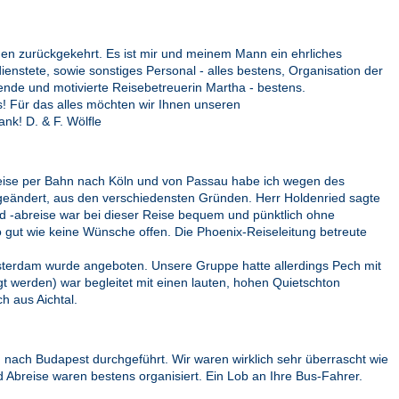
eden zurückgekehrt. Es ist mir und meinem Mann ein ehrliches
enstete, sowie sonstiges Personal - alles bestens, Organisation der
mende und motivierte Reisebetreuerin Martha - bestens.
s! Für das alles möchten wir Ihnen unseren
nk! D. & F. Wölfle
reise per Bahn nach Köln und von Passau habe ich wegen des
 geändert, aus den verschiedensten Gründen. Herr Holdenried sagte
nd -abreise war bei dieser Reise bequem und pünktlich ohne
 gut wie keine Wünsche offen. Die Phoenix-Reiseleitung betreute
msterdam wurde angeboten. Unsere Gruppe hatte allerdings Pech mit
t werden) war begleitet mit einen lauten, hohen Quietschton
ch aus Aichtal.
ach Budapest durchgeführt. Wir waren wirklich sehr überrascht wie
d Abreise waren bestens organisiert. Ein Lob an Ihre Bus-Fahrer.