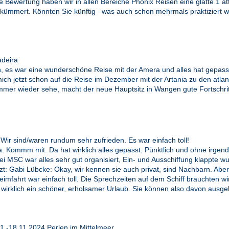
ie Bewertung haben wir in allen Bereiche Phönix Reisen eine glatte 1 
ekümmert. Könnten Sie künftig –was auch schon mehrmals praktiziert w
deira
es war eine wunderschöne Reise mit der Amera und alles hat gepasst!
mich jetzt schon auf die Reise im Dezember mit der Artania zu den atla
 immer wieder sehe, macht der neue Hauptsitz in Wangen gute Fortschr
.Wir sind/waren rundum sehr zufrieden. Es war einfach toll!
 Kommm mit. Da hat wirklich alles gepasst. Pünktlich und ohne irgendw
bei MSC war alles sehr gut organisiert, Ein- und Ausschiffung klappte w
etzt: Gabi Lübcke: Okay, wir kennen sie auch privat, sind Nachbarn. Abe
imfahrt war einfach toll. Die Sprechzeiten auf dem Schiff brauchten wir 
wirklich ein schöner, erholsamer Urlaub. Sie können also davon ausgeh
.-18.11.2024 Perlen im Mittelmeer