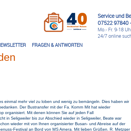
Service und B
07522 97840 -
Mo.- Fr. 9-18 Uh
24/7 online su
EWSLETTER
FRAGEN & ANTWORTEN
den
 es einmal mehr viel zu loben und wenig zu bemängeln. Dies haben wir
bedanken. Der Bustransfer mit der Fa. Komm Mit hat wieder
p organisiert. Mit denen können Sie auf jeden Fall
 in Seligweiler bis zur Abschied wieder in Seligweiler, Beate war
schon wieder mit von Ihnen organisierter Busan- und Abreise auf der
Genuss-Festival an Bord von MS Amera. Mit lieben Grüßen, R. Metzger