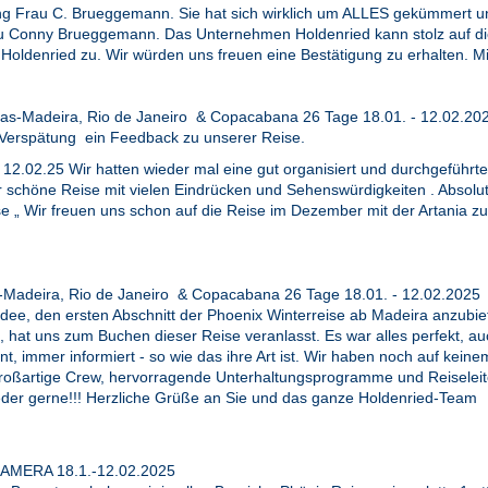
ung Frau C. Brueggemann. Sie hat sich wirklich um ALLES gekümmert u
u Conny Brueggemann. Das Unternehmen Holdenried kann stolz auf diese
oldenried zu. Wir würden uns freuen eine Bestätigung zu erhalten. M
as-Madeira, Rio de Janeiro & Copacabana 26 Tage 18.01. - 12.02.20
 Verspätung ein Feedback zu unserer Reise.
2.02.25 Wir hatten wieder mal eine gut organisiert und durchgeführt
chöne Reise mit vielen Eindrücken und Sehenswürdigkeiten . Absolutes
 Wir freuen uns schon auf die Reise im Dezember mit der Artania zu 
-Madeira, Rio de Janeiro & Copacabana 26 Tage 18.01. - 12.02.2025
e Idee, den ersten Abschnitt der Phoenix Winterreise ab Madeira anzub
n, hat uns zum Buchen dieser Reise veranlasst. Es war alles perfekt, 
t, immer informiert - so wie das ihre Art ist. Wir haben noch auf keine
e großartige Crew, hervorragende Unterhaltungsprogramme und Reiselei
eder gerne!!! Herzliche Grüße an Sie und das ganze Holdenried-Team
r AMERA 18.1.-12.02.2025