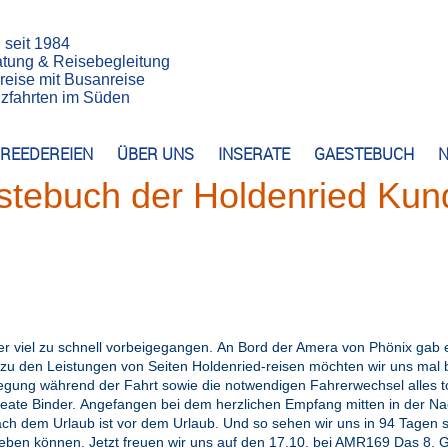
n seit 1984
atung & Reisebegleitung
reise mit Busanreise
euzfahrten im Süden
REEDEREIEN
ÜBER UNS
INSERATE
GAESTEBUCH
N
stebuch der Holdenried Kun
eder viel zu schnell vorbeigegangen. An Bord der Amera von Phönix gab
u den Leistungen von Seiten Holdenried-reisen möchten wir uns mal 
legung während der Fahrt sowie die notwendigen Fahrerwechsel alles to
eate Binder. Angefangen bei dem herzlichen Empfang mitten in der Nacht
nach dem Urlaub ist vor dem Urlaub. Und so sehen wir uns in 94 Tagen 
eben können. Jetzt freuen wir uns auf den 17.10. bei AMR169 Das 8. 