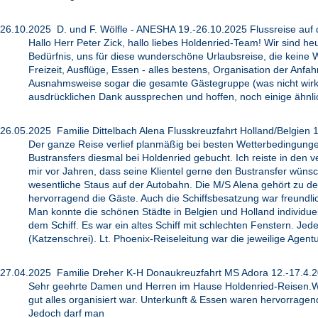
26.10.2025 D. und F. Wölfle - ANESHA 19.-26.10.2025 Flussreise auf
Hallo Herr Peter Zick, hallo liebes Holdenried-Team! Wir sind 
Bedürfnis, uns für diese wunderschöne Urlaubsreise, die keine W
Freizeit, Ausflüge, Essen - alles bestens, Organisation der Anf
Ausnahmsweise sogar die gesamte Gästegruppe (was nicht wirklic
ausdrücklichen Dank aussprechen und hoffen, noch einige ähnli
26.05.2025 Familie Dittelbach Alena Flusskreuzfahrt Holland/Belgien 1
Der ganze Reise verlief planmäßig bei besten Wetterbedingunge
Bustransfers diesmal bei Holdenried gebucht. Ich reiste in den
mir vor Jahren, dass seine Klientel gerne den Bustransfer wüns
wesentliche Staus auf der Autobahn. Die M/S Alena gehört zu de
hervorragend die Gäste. Auch die Schiffsbesatzung war freundl
Man konnte die schönen Städte in Belgien und Holland individu
dem Schiff. Es war ein altes Schiff mit schlechten Fenstern. J
(Katzenschrei). Lt. Phoenix-Reiseleitung war die jeweilige Agen
27.04.2025 Familie Dreher K-H Donaukreuzfahrt MS Adora 12.-17.4.
Sehr geehrte Damen und Herren im Hause Holdenried-Reisen.Wir
gut alles organisiert war. Unterkunft & Essen waren hervorragen
Jedoch darf man