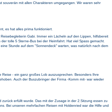
 ist souverän mit allen Charakteren umgegangen. Wir waren sehr
, es hat alles prima funktioniert.
Reisebegleiterin Gabi. Immer ein Lächeln auf den Lippen, hilfsbereit
h der tolle 5 Sterne-Bus bei der Heimfahrt. Hat viel Spass gemacht.
fast eine Stunde auf dem "Sonnendeck" warten, was natürlich nach dem
ie Reise - ein ganz großes Lob auszusprechen. Besonders Ihre
 aufgehoben. Auch der Buszubringer der Firma -Komm mit- war wieder
urück erfüllt wurde. Das mit der Zusage in der 2.Sitzung essen zu
 uns. Bei unseren mehrfachen Reisen mit Holdenried war die Hilfe und