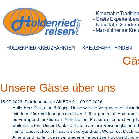
- Kreuzfahrt-Traditio
- Gratis Expertenber
- Kreuzfahrt-Sonderp
- Marktführer für Kr
HOLDENRIED-KREUZFAHRTEN
KREUZFAHRT FINDEN
Gä
Unsere Gäste über uns
15.07.2026 Fjordabenteuer AMERA 01.-09.07.2026
Hallo Herr Zick, eine 9-tägige Reise wie die Vergangene ist wi
mit dem Rückmeldebogen direkt an Phönix gemacht. Aber auch z
hervorragend funktioniert. Abholzeiten, Pausenzeiten und Verpf
weiterarbeiten. Unser Dank geht auch an Ihre Reisebegleiterin B
immer ansprechbar, hilfsbereit und gut drauf. Weiter so. Doch 
Amera und hoffen, dass wir wieder eine positive Rückmeldung g