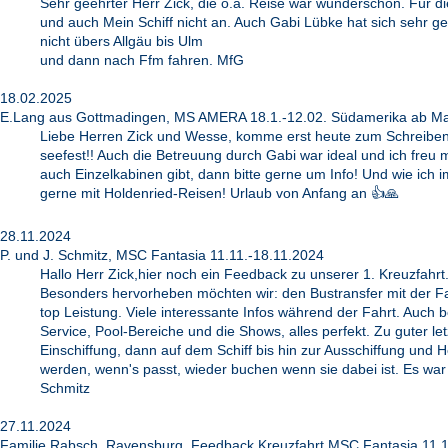
Sehr geehrter Herr Zick, die o.a. Reise war wunderschön. Für d
und auch Mein Schiff nicht an. Auch Gabi Lübke hat sich sehr g
nicht übers Allgäu bis Ulm
und dann nach Ffm fahren. MfG
18.02.2025
E.Lang aus Gottmadingen, MS AMERA 18.1.-12.02. Südamerika ab Ma
Liebe Herren Zick und Wesse, komme erst heute zum Schreiben, 
seefest!! Auch die Betreuung durch Gabi war ideal und ich freu 
auch Einzelkabinen gibt, dann bitte gerne um Info! Und wie ich
gerne mit Holdenried-Reisen! Urlaub von Anfang an 👍🙏
28.11.2024
P. und J. Schmitz, MSC Fantasia 11.11.-18.11.2024
Hallo Herr Zick,hier noch ein Feedback zu unserer 1. Kreuzfahrt
Besonders hervorheben möchten wir: den Bustransfer mit der Fa.
top Leistung. Viele interessante Infos während der Fahrt. Auch 
Service, Pool-Bereiche und die Shows, alles perfekt. Zu guter l
Einschiffung, dann auf dem Schiff bis hin zur Ausschiffung und He
werden, wenn's passt, wieder buchen wenn sie dabei ist. Es war 
Schmitz
27.11.2024
Familie Rabsch, Ravensburg, Feedback Kreuzfahrt MSC Fantasia 11.11