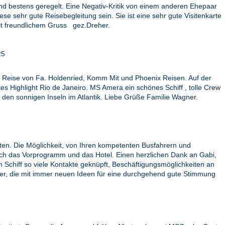
nd bestens geregelt. Eine Negativ-Kritik von einem anderen Ehepaar
 sehr gute Reisebegleitung sein. Sie ist eine sehr gute Visitenkarte
it freundlichem Gruss gez.Dreher.
25
e Reise von Fa. Holdenried, Komm Mit und Phoenix Reisen. Auf der
 Highlight Rio de Janeiro. MS Amera ein schönes Schiff , tolle Crew
den sonnigen Inseln im Atlantik. Liebe Grüße Familie Wagner.
ieten. Die Möglichkeit, von Ihren kompetenten Busfahrern und
auch das Vorprogramm und das Hotel. Einen herzlichen Dank an Gabi,
m Schiff so viele Kontakte geknüpft, Beschäftigungsmöglichkeiten an
ter, die mit immer neuen Ideen für eine durchgehend gute Stimmung