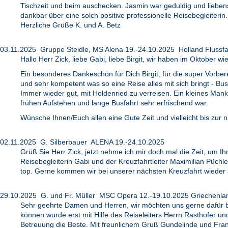
Tischzeit und beim auschecken. Jasmin war geduldig und liebens
dankbar über eine solch positive professionelle Reisebegleiteri
Herzliche Grüße K. und A. Betz
03.11.2025 Gruppe Steidle, MS Alena 19.-24.10.2025 Holland Flussfa
Hallo Herr Zick, liebe Gabi, liebe Birgit, wir haben im Oktober w
Ein besonderes Dankeschön für Dich Birgit; für die super Vorber
und sehr kompetent was so eine Reise alles mit sich bringt - Bu
Immer wieder gut, mit Holdenried zu verreisen. Ein kleines Mank
frühen Aufstehen und lange Busfahrt sehr erfrischend war.
Wünsche Ihnen/Euch allen eine Gute Zeit und vielleicht bis zu
02.11.2025 G. Silberbauer ALENA 19.-24.10.2025
Grüß Sie Herr Zick, jetzt nehme ich mir doch mal die Zeit, um
Reisebegleiterin Gabi und der Kreuzfahrtleiter Maximilian Püchl
top. Gerne kommen wir bei unserer nächsten Kreuzfahrt wieder a
29.10.2025 G. und Fr. Müller MSC Opera 12.-19.10.2025 Griechenland
Sehr geehrte Damen und Herren, wir möchten uns gerne dafür be
können wurde erst mit Hilfe des Reiseleiters Herrn Rasthofer un
Betreuung die Beste. Mit freunlichem Gruß Gundelinde und Fran