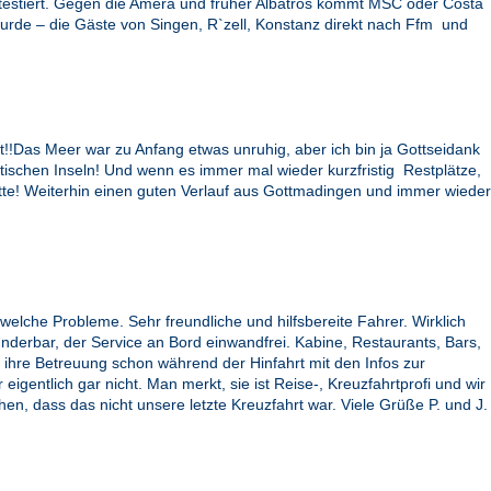
attestiert. Gegen die Amera und früher Albatros kommt MSC oder Costa
urde – die Gäste von Singen, R`zell, Konstanz direkt nach Ffm und
!Das Meer war zu Anfang etwas unruhig, aber ich bin ja Gottseidank
ntischen Inseln! Und wenn es immer mal wieder kurzfristig Restplätze,
itte! Weiterhin einen guten Verlauf aus Gottmadingen und immer wieder
elche Probleme. Sehr freundliche und hilfsbereite Fahrer. Wirklich
underbar, der Service an Bord einwandfrei. Kabine, Restaurants, Bars,
r ihre Betreuung schon während der Hinfahrt mit den Infos zur
eigentlich gar nicht. Man merkt, sie ist Reise-, Kreuzfahrtprofi und wir
en, dass das nicht unsere letzte Kreuzfahrt war. Viele Grüße P. und J.