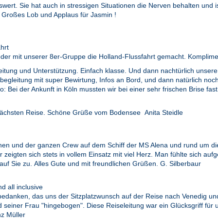
wert. Sie hat auch in stressigen Situationen die Nerven behalten und
n. Großes Lob und Applaus für Jasmin !
hrt
ieder mit unserer 8er-Gruppe die Holland-Flussfahrt gemacht. Kompliment
eitung und Unterstützung. Einfach klasse. Und dann nachtürlich unsere 
sbegleitung mit super Bewirtung, Infos an Bord, und dann natürlich noc
o: Bei der Ankunft in Köln mussten wir bei einer sehr frischen Brise 
r nächsten Reise. Schöne Grüße vom Bodensee Anita Steidle
 Ihnen und der ganzen Crew auf dem Schiff der MS Alena und rund um d
er zeigten sich stets in vollem Einsatz mit viel Herz. Man fühlte sich
uf Sie zu. Alles Gute und mit freundlichen Grüßen. G. Silberbaur
 all inclusive
danken, das uns der Sitzplatzwunsch auf der Reise nach Venedig und z
d seiner Frau "hingebogen". Diese Reiseleitung war ein Glücksgriff für
z Müller