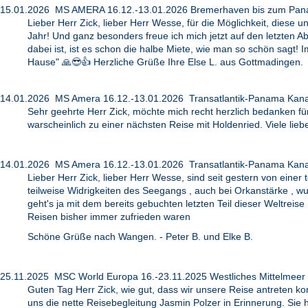
15.01.2026 MS AMERA 16.12.-13.01.2026 Bremerhaven bis zum Pan
Lieber Herr Zick, lieber Herr Wesse, für die Möglichkeit, die
Jahr! Und ganz besonders freue ich mich jetzt auf den letzten Ab
dabei ist, ist es schon die halbe Miete, wie man so schön sagt!
Hause" 🙏😎👍 Herzliche Grüße Ihre Else L. aus Gottmadingen.
14.01.2026 MS Amera 16.12.-13.01.2026 Transatlantik-Panama Kana
Sehr geehrte Herr Zick, möchte mich recht herzlich bedanken f
warscheinlich zu einer nächsten Reise mit Holdenried. Viele li
14.01.2026 MS Amera 16.12.-13.01.2026 Transatlantik-Panama Kana
Lieber Herr Zick, lieber Herr Wesse, sind seit gestern von ein
teilweise Widrigkeiten des Seegangs , auch bei Orkanstärke , 
geht's ja mit dem bereits gebuchten letzten Teil dieser Weltre
Reisen bisher immer zufrieden waren
Schöne Grüße nach Wangen. - Peter B. und Elke B.
25.11.2025 MSC World Europa 16.-23.11.2025 Westliches Mittelmeer
Guten Tag Herr Zick, wie gut, dass wir unsere Reise antreten ko
uns die nette Reisebegleitung Jasmin Polzer in Erinnerung. Sie