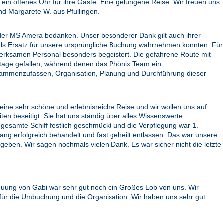
in offenes Ohr für ihre Gäste. Eine gelungene Reise. Wir freuen uns
und Margarete W. aus Pfullingen.
 der MS Amera bedanken. Unser besonderer Dank gilt auch ihrer
e als Ersatz für unsere ursprüngliche Buchung wahrnehmen konnten. Für
merksamen Personal besonders begeistert. Die gefahrene Route mit
Seetage gefallen, während denen das Phönix Team ein
ammenzufassen, Organisation, Planung und Durchführung dieser
eine sehr schöne und erlebnisreiche Reise und wir wollen uns auf
en beseitigt. Sie hat uns ständig über alles Wissenswerte
as gesamte Schiff festlich geschmückt und die Verpflegung war 1.
ng erfolgreich behandelt und fast geheilt entlassen. Das war unsere
geben. Wir sagen nochmals vielen Dank. Es war sicher nicht die letzte
Betreuung von Gabi war sehr gut noch ein Großes Lob von uns. Wir
mfür die Umbuchung und die Organisation. Wir haben uns sehr gut