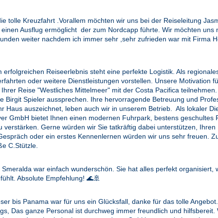
e tolle Kreuzfahrt .Vorallem möchten wir uns bei der Reiseleitung Jas
och einen Ausflug ermöglicht der zum Nordcapp führte. Wir möchten un
n Kunden weiter nachdem ich immer sehr ,sehr zufrieden war mit Firma
 erfolgreichen Reiseerlebnis steht eine perfekte Logistik. Als region
ferfahrten oder weitere Dienstleistungen vorstellen. Unsere Motivation
Ihrer Reise "Westliches Mittelmeer" mit der Costa Pacifica teilnehme
le Birgit Spieler aussprechen. Ihre hervorragende Betreuung und Profe
Haus auszeichnet, leben auch wir in unserem Betrieb. Als lokaler Dienst
er GmbH bietet Ihnen einen modernen Fuhrpark, bestens geschultes Fah
erstärken. Gerne würden wir Sie tatkräftig dabei unterstützen, Ihre
en Gespräch oder ein erstes Kennenlernen würden wir uns sehr freu
e C.Stützle.
meralda war einfach wunderschön. Sie hat alles perfekt organisiert, w
ühlt. Absolute Empfehlung! 🌊🚢
eser bis Panama war für uns ein Glücksfall, danke für das tolle Angebot
gs, Das ganze Personal ist durchweg immer freundlich und hilfsbereit