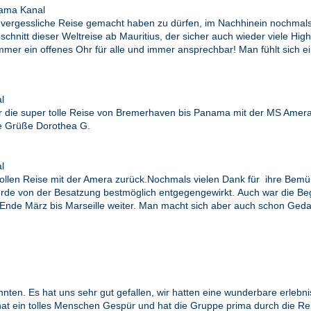
ama Kanal
se unvergessliche Reise gemacht haben zu dürfen, im Nachhinein nochm
schnitt dieser Weltreise ab Mauritius, der sicher auch wieder viele High
 Immer ein offenes Ohr für alle und immer ansprechbar! Man fühlt sich e
l
ür die super tolle Reise von Bremerhaven bis Panama mit der MS Amer
ebe Grüße Dorothea G.
l
er tollen Reise mit der Amera zurück.Nochmals vielen Dank für ihre Be
wurde von der Besatzung bestmöglich entgegengewirkt. Auch war die Be
ise Ende März bis Marseille weiter. Man macht sich aber auch schon Ged
nnten. Es hat uns sehr gut gefallen, wir hatten eine wunderbare erleb
 hat ein tolles Menschen Gespür und hat die Gruppe prima durch die Re