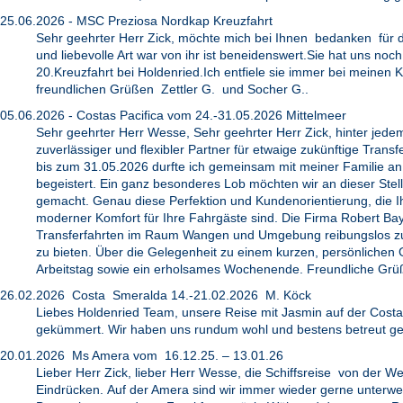
25.06.2026 - MSC Preziosa Nordkap Kreuzfahrt
Sehr geehrter Herr Zick, möchte mich bei Ihnen bedanken für di
und liebevolle Art war von ihr ist beneidenswert.Sie hat uns n
20.Kreuzfahrt bei Holdenried.Ich entfiele sie immer bei meine
freundlichen Grüßen Zettler G. und Socher G..
05.06.2026 - Costas Pacifica vom 24.-31.05.2026 Mittelmeer
Sehr geehrter Herr Wesse, Sehr geehrter Herr Zick, hinter jedem
zuverlässiger und flexibler Partner für etwaige zukünftige Trans
bis zum 31.05.2026 durfte ich gemeinsam mit meiner Familie an 
begeistert. Ein ganz besonderes Lob möchten wir an dieser Stel
gemacht. Genau diese Perfektion und Kundenorientierung, die Ihr 
moderner Komfort für Ihre Fahrgäste sind. Die Firma Robert Bay
Transferfahrten im Raum Wangen und Umgebung reibungslos zu v
zu bieten. Über die Gelegenheit zu einem kurzen, persönlich
Arbeitstag sowie ein erholsames Wochenende. Freundliche Grüß
26.02.2026 Costa Smeralda 14.-21.02.2026 M. Köck
Liebes Holdenried Team, unsere Reise mit Jasmin auf der Costa S
gekümmert. Wir haben uns rundum wohl und bestens betreut gef
20.01.2026 Ms Amera vom 16.12.25. – 13.01.26
Lieber Herr Zick, lieber Herr Wesse, die Schiffsreise von der W
Eindrücken. Auf der Amera sind wir immer wieder gerne unterwe