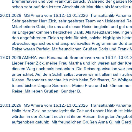
Bremerhaven und von Frankfurt zurück. Während der ganzen Reis
schon sehr auf den letzten Abschnitt ab Mauritius bis Marseille
20.01.2026 MS Amera vom 16.12.-13.01.2026 Transatlantik-Panama
Sehr geehrter Herr Zick, sehr geehrtes Team von Holdenried Re
Mitarbeiterin Gabi, die uns auf dieser Reise begleitet und gut
ihr Entgegenkommen herzlichen Dank. Als Kreuzfahrt Neulinge 
den angefahrenen Zielen spricht für sich, solche Highlights bie
abwechsungsreiches und anspruchsvolles Programm an Bord anb
Reise waren Perfekt. Mit freundlichen Grüßen Doris und Frank 
19.01.2026 AMERA von Panama ab Bremerhaven vom 16.12.-13.01
Lieber Peter Zick, meine Frau Martha und ich waren auf der Kr
diesem Weg nochmals bedanken. Die Reiseorganisation war perfek
unterrichtet. Auf dem Schiff selbst waren wir mit allem sehr zuf
Klasse. Besonders möchte ich mich beim Schiffsarzt, Dr. Wolfga
5. und bisher längste Seereise.. Meine Frau und ich können nur 
Reise. Mit lieben Grüßen Gunther B.
18.01.2026 MS Amera vom 16.12.-13.01.2026 Transatlantik-Panama
Hallo Herr Zick, so schnellgeht die Zeit und unser Urlaub ist le
würden in der Zukunft noch mit ihnen Reisen. Bei guten Angebo
aufgehoben gefühlt: Mit freundlichen Grüßen Anna G. mit Gerd 