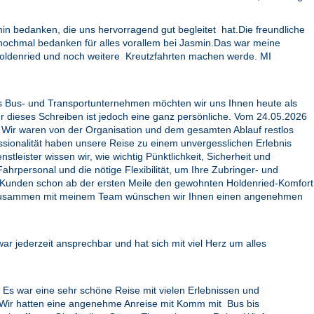
min bedanken, die uns hervorragend gut begleitet hat.Die freundliche
s nochmal bedanken für alles vorallem bei Jasmin.Das war meine
 Holdenried und noch weitere Kreutzfahrten machen werde. MI
ales Bus- und Transportunternehmen möchten wir uns Ihnen heute als
 für dieses Schreiben ist jedoch eine ganz persönliche. Vom 24.05.2026
n. Wir waren von der Organisation und dem gesamten Ablauf restlos
ssionalität haben unsere Reise zu einem unvergesslichen Erlebnis
leister wissen wir, wie wichtig Pünktlichkeit, Sicherheit und
rpersonal und die nötige Flexibilität, um Ihre Zubringer- und
n Kunden schon ab der ersten Meile den gewohnten Holdenried-Komfort
en. Zusammen mit meinem Team wünschen wir Ihnen einen angenehmen
ar jederzeit ansprechbar und hat sich mit viel Herz um alles
. Es war eine sehr schöne Reise mit vielen Erlebnissen und
. Wir hatten eine angenehme Anreise mit Komm mit Bus bis