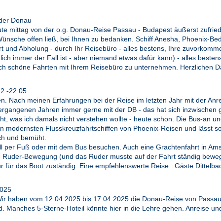
 der Donau
heute mittag von der o.g. Donau-Reise Passau - Budapest äußerst zufri
ünsche offen ließ, bei Ihnen zu bedanken. Schiff Anesha, Phoenix-Bedi
ahrt und Abholung - durch Ihr Reisebüro - alles bestens, Ihre zuvorkom
h immer der Fall ist - aber niemand etwas dafür kann) - alles besten
ch schöne Fahrten mit Ihrem Reisebüro zu unternehmen. Herzlichen Da
2.-22.05.
n. Nach meinen Erfahrungen bei der Reise im letzten Jahr mit der An
 vergangenen Jahren immer gerne mit der DB - das hat sich inzwischen
cht, was ich damals nicht verstehen wollte - heute schon. Die Bus-an u
n modernsten Flusskreuzfahrtschiffen von Phoenix-Reisen und lässt so
ich und bemüht.
ell per Fuß oder mit dem Bus besuchen. Auch eine Grachtenfahrt in A
ede Ruder-Bewegung (und das Ruder musste auf der Fahrt ständig beweg
tur für das Boot zuständig. Eine empfehlenswerte Reise. Gäste Dittelba
2025
 haben vom 12.04.2025 bis 17.04.2025 die Donau-Reise von Passau n
d. Manches 5-Sterne-Hoteil könnte hier in die Lehre gehen. Anreise un