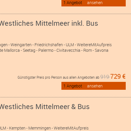
1 Angebot
ansehen
Westliches Mittelmeer inkl. Bus
ngen
- Weingarten
- Friedrichshafen
- ULM
- WeitereMitAufpreis
de Mallorca - Seetag - Palermo - Civitavecchia - Rom - Savona
729 €
919
Günstigster Preis pro Person aus allen Angeboten ab
1 Angebot
ansehen
Westliches Mittelmeer & Bus