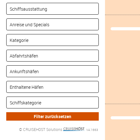
© CRUISEHOST Solutions
V4.1663