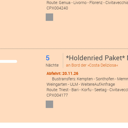
Abfahrt: 09.03.27
Bustransfers:
Wangen
- Weingarten
- FN
-
Route: Genua - Livorno - Florenz - Civitavecchi
CPX004240
5
*Holdenried Paket* 
Nächte
an Bord der »Costa Deliziosa«
Abfahrt: 20.11.26
Bustransfers:
Kempten
- Sonthofen
- Mem
Weingarten
- ULM
- WeitereAufAnfrage
Route: Triest - Bari - Korfu - Seetag - Civitave
CPX004177