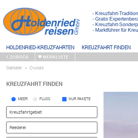
- Kreuzfahrt-Traditio
- Gratis Expertenber
- Kreuzfahrt-Sonderp
- Marktführer für Kr
HOLDENRIED-KREUZFAHRTEN
KREUZFAHRT FINDEN
ZURÜCK
MERKLISTE
Startseite
Cruises
KREUZFAHRT FINDEN
MEER
FLUSS
NUR PAKETE