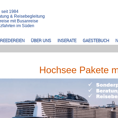
n seit 1984
atung & Reisebegleitung
reise mit Busanreise
euzfahrten im Süden
REEDEREIEN
ÜBER UNS
INSERATE
GAESTEBUCH
N
Hochsee Pakete mi