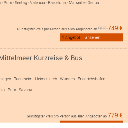
 ULM
- Kempten
- Memmingen
- WeitereMitAufpreis
a - Rom - Seetag - Valencia - Barcelona - Marseille - Genua
749 €
999
Günstigster Preis pro Person aus allen Angeboten ab
1 Angebot
ansehen
Mittelmeer Kurzreise & Bus
mingen
- Tuerkheim
- Heimenkirch
- Wangen
- Friedrichshafen
-
cchia - Rom - Savona