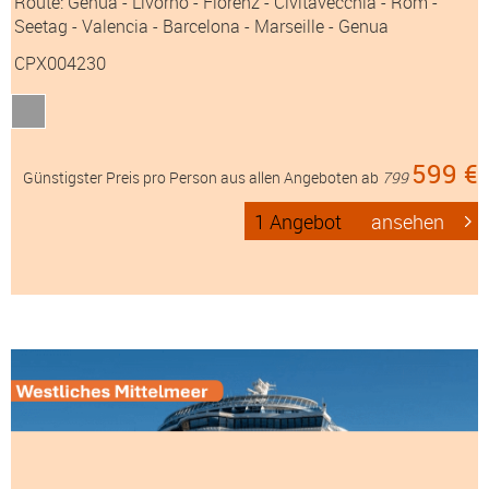
Route: Genua - Livorno - Florenz - Civitavecchia - Rom -
Seetag - Valencia - Barcelona - Marseille - Genua
CPX004230
599 €
Günstigster Preis pro Person aus allen Angeboten ab
799
1 Angebot
ansehen