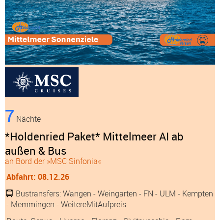
7
Nächte
*Holdenried Paket* Mittelmeer AI ab
außen & Bus
an Bord der »MSC Sinfonia«
Abfahrt: 08.12.26
Bustransfers:
Wangen
- Weingarten
- FN
- ULM
- Kempten
- Memmingen
- WeitereMitAufpreis