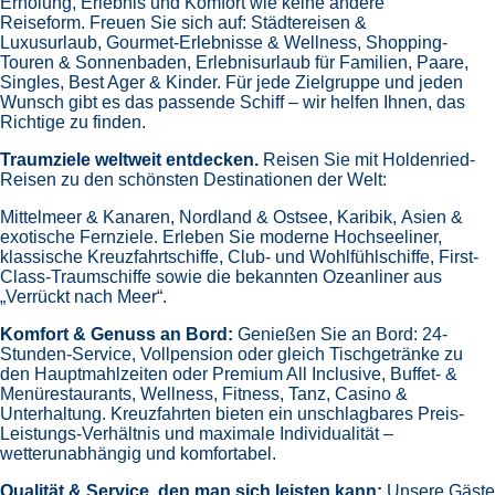
Erholung, Erlebnis und Komfort wie keine andere
Reiseform.
Freuen Sie sich auf:
Städtereisen &
Luxusurlaub,
Gourmet-Erlebnisse & Wellness,
Shopping-
Touren & Sonnenbaden,
Erlebnisurlaub für Familien, Paare,
Singles, Best Ager & Kinder.
Für jede Zielgruppe und jeden
Wunsch gibt es das passende Schiff – wir helfen Ihnen, das
Richtige zu finden.
Traumziele weltweit entdecken.
Reisen Sie mit Holdenried-
Reisen zu den schönsten Destinationen der Welt:
Mittelmeer & Kanaren,
Nordland & Ostsee,
Karibik,
Asien &
exotische Fernziele.
Erleben Sie moderne Hochseeliner,
klassische Kreuzfahrtschiffe, Club- und Wohlfühlschiffe, First-
Class-Traumschiffe sowie die bekannten Ozeanliner aus
„Verrückt nach Meer“.
Komfort & Genuss an Bord:
Genießen Sie an Bord:
24-
Stunden-Service, Vollpension oder gleich
Tischgetränke zu
den Hauptmahlzeiten oder Premium All Inclusive,
Buffet- &
Menürestaurants,
Wellness, Fitness, Tanz, Casino &
Unterhaltung.
Kreuzfahrten bieten ein unschlagbares Preis-
Leistungs-Verhältnis und maximale Individualität –
wetterunabhängig und komfortabel.
Qualität & Service, den man sich leisten kann:
Unsere Gäste