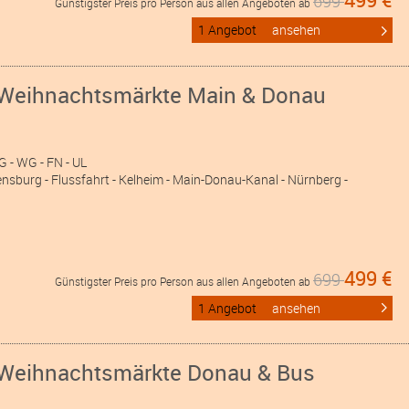
699
Günstigster Preis pro Person aus allen Angeboten ab
1 Angebot
ansehen
 Weihnachtsmärkte Main & Donau
WG
- WG
- FN
- UL
nsburg - Flussfahrt - Kelheim - Main-Donau-Kanal - Nürnberg -
499 €
699
Günstigster Preis pro Person aus allen Angeboten ab
1 Angebot
ansehen
 Weihnachtsmärkte Donau & Bus