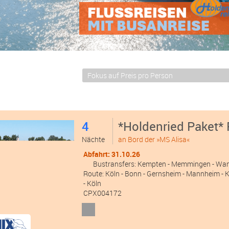
4
*Holdenried Paket*
Nächte
an Bord der »MS Alisa«
Abfahrt: 31.10.26
Bustransfers:
Kempten
- Memmingen
- Wa
Route: Köln - Bonn - Gernsheim - Mannheim - Ke
- Köln
CPX004172