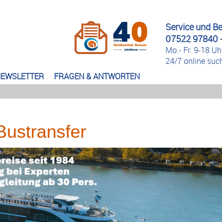
Service und B
07522 97840 -
Mo.- Fr. 9-18 Uh
24/7 online su
EWSLETTER
FRAGEN & ANTWORTEN
Bustransfer