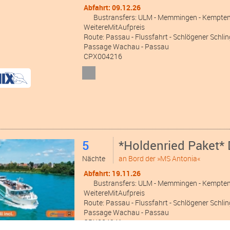
Abfahrt: 09.12.26
Bustransfers:
ULM
- Memmingen
- Kempte
WeitereMitAufpreis
Route: Passau - Flussfahrt - Schlögener Schling
Passage Wachau - Passau
CPX004216
5
*Holdenried Paket* 
Nächte
an Bord der »MS Antonia«
Abfahrt: 19.11.26
Bustransfers:
ULM
- Memmingen
- Kempte
WeitereMitAufpreis
Route: Passau - Flussfahrt - Schlögener Schling
Passage Wachau - Passau
CPX004241