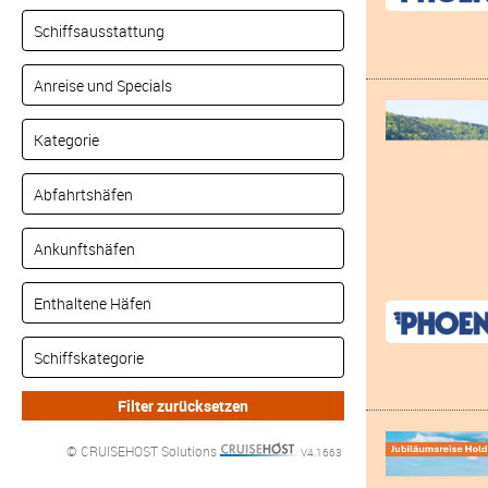
© CRUISEHOST Solutions
V4.1663