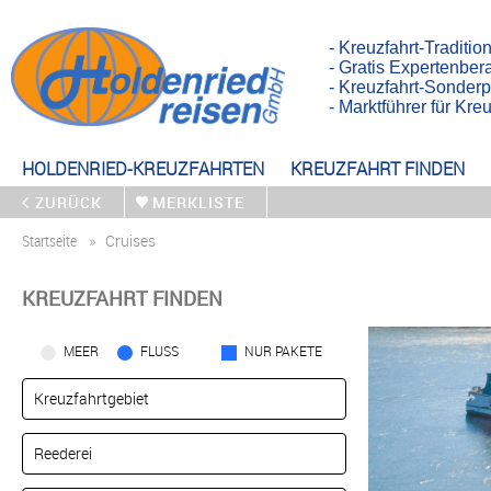
- Kreuzfahrt-Traditio
- Gratis Expertenber
- Kreuzfahrt-Sonderp
- Marktführer für Kr
HOLDENRIED-KREUZFAHRTEN
KREUZFAHRT FINDEN
ZURÜCK
MERKLISTE
Startseite
Cruises
KREUZFAHRT FINDEN
MEER
FLUSS
NUR PAKETE