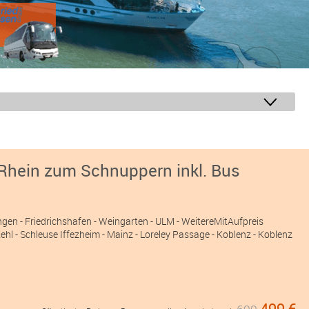
 Rhein zum Schnuppern inkl. Bus
ngen
- Friedrichshafen
- Weingarten
- ULM
- WeitereMitAufpreis
hl - Schleuse Iffezheim - Mainz - Loreley Passage - Koblenz - Koblenz
499 €