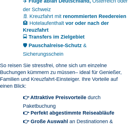
✈️
Flüge ab/an Deutschland,
Österreich oder
der Schweiz
🚢 Kreuzfahrt mit
renommierten Reedereien
🏨 Hotelaufenthalt
vor oder nach der
Kreuzfahrt
🚍
Transfers im Zielgebiet
🛡️
Pauschalreise-Schutz
&
Sicherungsschein
So reisen Sie stressfrei, ohne sich um einzelne
Buchungen kümmern zu müssen
– ideal für Genießer,
Familien und Kreuzfahrt-
Einsteiger.
Ihre Vorteile auf
einen Blick:
👉 Attraktive Preisvorteile
durch
Paketbuchung
👉 Perfekt abgestimmte Reiseabläufe
👉 Große Auswahl
an Destinationen &