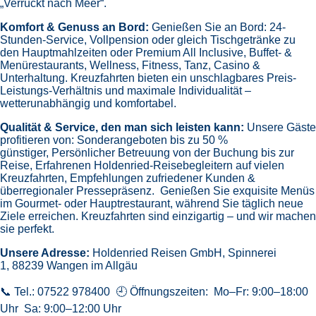
„Verrückt nach Meer“.
Komfort & Genuss an Bord:
Genießen Sie an Bord:
24-
Stunden-Service, Vollpension oder gleich
Tischgetränke zu
den Hauptmahlzeiten oder Premium All Inclusive,
Buffet- &
Menürestaurants,
Wellness, Fitness, Tanz, Casino &
Unterhaltung.
Kreuzfahrten bieten ein unschlagbares Preis-
Leistungs-Verhältnis und maximale Individualität –
wetterunabhängig und komfortabel.
Qualität & Service, den man sich leisten kann:
Unsere Gäste
profitieren von:
Sonderangeboten bis zu 50 %
günstiger,
Persönlicher Betreuung von der Buchung bis zur
Reise,
Erfahrenen Holdenried-Reisebegleitern auf vielen
Kreuzfahrten,
Empfehlungen zufriedener Kunden &
überregionaler Pressepräsenz.
Genießen Sie exquisite Menüs
im Gourmet- oder Hauptrestaurant, während Sie täglich neue
Ziele erreichen. Kreuzfahrten sind einzigartig – und wir machen
sie perfekt.
Unsere Adresse:
Holdenried Reisen GmbH,
Spinnerei
1, 88239 Wangen im Allgäu
📞 Tel.: 07522 978400 🕘 Öffnungszeiten: Mo–Fr: 9:00–18:00
Uhr Sa: 9:00–12:00 Uhr