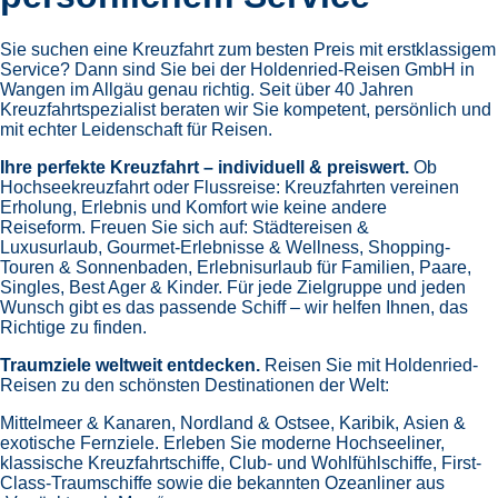
Sie suchen eine Kreuzfahrt zum besten Preis mit erstklassigem
Service? Dann sind Sie bei der Holdenried-Reisen GmbH in
Wangen im Allgäu genau richtig. Seit über 40 Jahren
Kreuzfahrtspezialist beraten wir Sie kompetent, persönlich und
mit echter Leidenschaft für Reisen.
Ihre perfekte Kreuzfahrt – individuell & preiswert.
Ob
Hochseekreuzfahrt oder Flussreise: Kreuzfahrten vereinen
Erholung, Erlebnis und Komfort wie keine andere
Reiseform.
Freuen Sie sich auf:
Städtereisen &
Luxusurlaub,
Gourmet-Erlebnisse & Wellness,
Shopping-
Touren & Sonnenbaden,
Erlebnisurlaub für Familien, Paare,
Singles, Best Ager & Kinder.
Für jede Zielgruppe und jeden
Wunsch gibt es das passende Schiff – wir helfen Ihnen, das
Richtige zu finden.
Traumziele weltweit entdecken.
Reisen Sie mit Holdenried-
Reisen zu den schönsten Destinationen der Welt:
Mittelmeer & Kanaren,
Nordland & Ostsee,
Karibik,
Asien &
exotische Fernziele.
Erleben Sie moderne Hochseeliner,
klassische Kreuzfahrtschiffe, Club- und Wohlfühlschiffe, First-
Class-Traumschiffe sowie die bekannten Ozeanliner aus