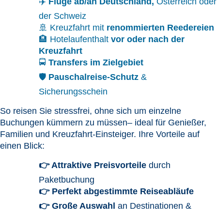
✈️
Flüge ab/an Deutschland,
Österreich oder
der Schweiz
🚢 Kreuzfahrt mit
renommierten Reedereien
🏨 Hotelaufenthalt
vor oder nach der
Kreuzfahrt
🚍
Transfers im Zielgebiet
🛡️
Pauschalreise-Schutz
&
Sicherungsschein
So reisen Sie stressfrei, ohne sich um einzelne
Buchungen kümmern zu müssen
– ideal für Genießer,
Familien und Kreuzfahrt-
Einsteiger.
Ihre Vorteile auf
einen Blick:
👉 Attraktive Preisvorteile
durch
Paketbuchung
👉 Perfekt abgestimmte Reiseabläufe
👉 Große Auswahl
an Destinationen &