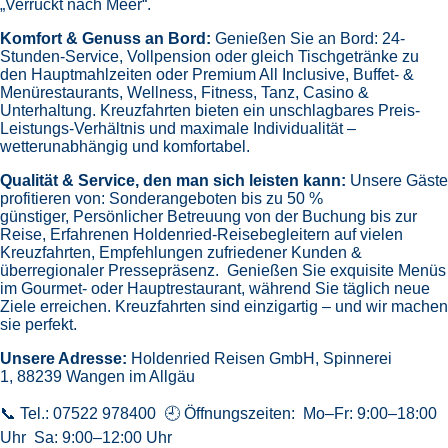
„Verrückt nach Meer“.
Komfort & Genuss an Bord:
Genießen Sie an Bord:
24-
Stunden-Service, Vollpension oder gleich
Tischgetränke zu
den Hauptmahlzeiten oder Premium All Inclusive,
Buffet- &
Menürestaurants,
Wellness, Fitness, Tanz, Casino &
Unterhaltung.
Kreuzfahrten bieten ein unschlagbares Preis-
Leistungs-Verhältnis und maximale Individualität –
wetterunabhängig und komfortabel.
Qualität & Service, den man sich leisten kann:
Unsere Gäste
profitieren von:
Sonderangeboten bis zu 50 %
günstiger,
Persönlicher Betreuung von der Buchung bis zur
Reise,
Erfahrenen Holdenried-Reisebegleitern auf vielen
Kreuzfahrten,
Empfehlungen zufriedener Kunden &
überregionaler Pressepräsenz.
Genießen Sie exquisite Menüs
im Gourmet- oder Hauptrestaurant, während Sie täglich neue
Ziele erreichen. Kreuzfahrten sind einzigartig – und wir machen
sie perfekt.
Unsere Adresse:
Holdenried Reisen GmbH,
Spinnerei
1, 88239 Wangen im Allgäu
📞 Tel.: 07522 978400 🕘 Öffnungszeiten: Mo–Fr: 9:00–18:00
Uhr Sa: 9:00–12:00 Uhr