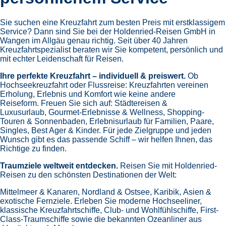
Sie suchen eine Kreuzfahrt zum besten Preis mit erstklassigem
Service? Dann sind Sie bei der Holdenried-Reisen GmbH in
Wangen im Allgäu genau richtig. Seit über 40 Jahren
Kreuzfahrtspezialist beraten wir Sie kompetent, persönlich und
mit echter Leidenschaft für Reisen.
Ihre perfekte Kreuzfahrt – individuell & preiswert.
Ob
Hochseekreuzfahrt oder Flussreise: Kreuzfahrten vereinen
Erholung, Erlebnis und Komfort wie keine andere
Reiseform.
Freuen Sie sich auf:
Städtereisen &
Luxusurlaub,
Gourmet-Erlebnisse & Wellness,
Shopping-
Touren & Sonnenbaden,
Erlebnisurlaub für Familien, Paare,
Singles, Best Ager & Kinder.
Für jede Zielgruppe und jeden
Wunsch gibt es das passende Schiff – wir helfen Ihnen, das
Richtige zu finden.
Traumziele weltweit entdecken.
Reisen Sie mit Holdenried-
Reisen zu den schönsten Destinationen der Welt:
Mittelmeer & Kanaren,
Nordland & Ostsee,
Karibik,
Asien &
exotische Fernziele.
Erleben Sie moderne Hochseeliner,
klassische Kreuzfahrtschiffe, Club- und Wohlfühlschiffe, First-
Class-Traumschiffe sowie die bekannten Ozeanliner aus