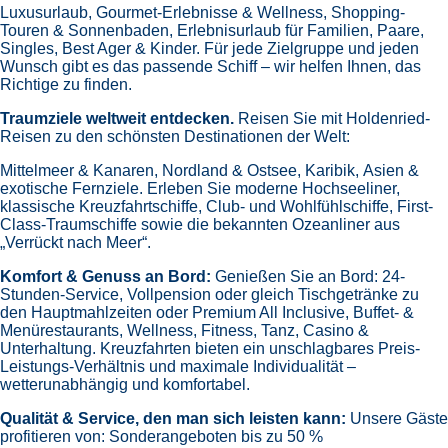
Luxusurlaub,
Gourmet-Erlebnisse & Wellness,
Shopping-
Touren & Sonnenbaden,
Erlebnisurlaub für Familien, Paare,
Singles, Best Ager & Kinder.
Für jede Zielgruppe und jeden
Wunsch gibt es das passende Schiff – wir helfen Ihnen, das
Richtige zu finden.
Traumziele weltweit entdecken.
Reisen Sie mit Holdenried-
Reisen zu den schönsten Destinationen der Welt:
Mittelmeer & Kanaren,
Nordland & Ostsee,
Karibik,
Asien &
exotische Fernziele.
Erleben Sie moderne Hochseeliner,
klassische Kreuzfahrtschiffe, Club- und Wohlfühlschiffe, First-
Class-Traumschiffe sowie die bekannten Ozeanliner aus
„Verrückt nach Meer“.
Komfort & Genuss an Bord:
Genießen Sie an Bord:
24-
Stunden-Service, Vollpension oder gleich
Tischgetränke zu
den Hauptmahlzeiten oder Premium All Inclusive,
Buffet- &
Menürestaurants,
Wellness, Fitness, Tanz, Casino &
Unterhaltung.
Kreuzfahrten bieten ein unschlagbares Preis-
Leistungs-Verhältnis und maximale Individualität –
wetterunabhängig und komfortabel.
Qualität & Service, den man sich leisten kann:
Unsere Gäste
profitieren von:
Sonderangeboten bis zu 50 %