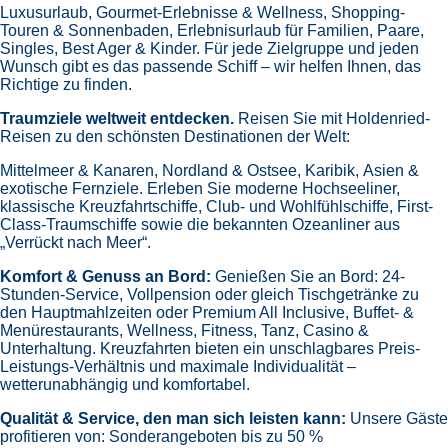
Luxusurlaub,
Gourmet-Erlebnisse & Wellness,
Shopping-
Touren & Sonnenbaden,
Erlebnisurlaub für Familien, Paare,
Singles, Best Ager & Kinder.
Für jede Zielgruppe und jeden
Wunsch gibt es das passende Schiff – wir helfen Ihnen, das
Richtige zu finden.
Traumziele weltweit entdecken.
Reisen Sie mit Holdenried-
Reisen zu den schönsten Destinationen der Welt:
Mittelmeer & Kanaren,
Nordland & Ostsee,
Karibik,
Asien &
exotische Fernziele.
Erleben Sie moderne Hochseeliner,
klassische Kreuzfahrtschiffe, Club- und Wohlfühlschiffe, First-
Class-Traumschiffe sowie die bekannten Ozeanliner aus
„Verrückt nach Meer“.
Komfort & Genuss an Bord:
Genießen Sie an Bord:
24-
Stunden-Service, Vollpension oder gleich
Tischgetränke zu
den Hauptmahlzeiten oder Premium All Inclusive,
Buffet- &
Menürestaurants,
Wellness, Fitness, Tanz, Casino &
Unterhaltung.
Kreuzfahrten bieten ein unschlagbares Preis-
Leistungs-Verhältnis und maximale Individualität –
wetterunabhängig und komfortabel.
Qualität & Service, den man sich leisten kann:
Unsere Gäste
profitieren von:
Sonderangeboten bis zu 50 %