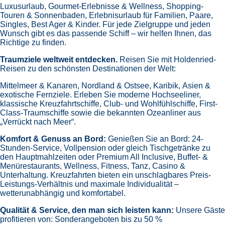
Luxusurlaub,
Gourmet-Erlebnisse & Wellness,
Shopping-
Touren & Sonnenbaden,
Erlebnisurlaub für Familien, Paare,
Singles, Best Ager & Kinder.
Für jede Zielgruppe und jeden
Wunsch gibt es das passende Schiff – wir helfen Ihnen, das
Richtige zu finden.
Traumziele weltweit entdecken.
Reisen Sie mit Holdenried-
Reisen zu den schönsten Destinationen der Welt:
Mittelmeer & Kanaren,
Nordland & Ostsee,
Karibik,
Asien &
exotische Fernziele.
Erleben Sie moderne Hochseeliner,
klassische Kreuzfahrtschiffe, Club- und Wohlfühlschiffe, First-
Class-Traumschiffe sowie die bekannten Ozeanliner aus
„Verrückt nach Meer“.
Komfort & Genuss an Bord:
Genießen Sie an Bord:
24-
Stunden-Service, Vollpension oder gleich
Tischgetränke zu
den Hauptmahlzeiten oder Premium All Inclusive,
Buffet- &
Menürestaurants,
Wellness, Fitness, Tanz, Casino &
Unterhaltung.
Kreuzfahrten bieten ein unschlagbares Preis-
Leistungs-Verhältnis und maximale Individualität –
wetterunabhängig und komfortabel.
Qualität & Service, den man sich leisten kann:
Unsere Gäste
profitieren von:
Sonderangeboten bis zu 50 %