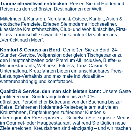
Traumziele weltweit entdecken.
Reisen Sie mit Holdenried-
Reisen zu den schönsten Destinationen der Welt:
Mittelmeer & Kanaren,
Nordland & Ostsee,
Karibik,
Asien &
exotische Fernziele.
Erleben Sie moderne Hochseeliner,
klassische Kreuzfahrtschiffe, Club- und Wohlfühlschiffe, First-
Class-Traumschiffe sowie die bekannten Ozeanliner aus
„Verrückt nach Meer“.
Komfort & Genuss an Bord:
Genießen Sie an Bord:
24-
Stunden-Service, Vollpension oder gleich
Tischgetränke zu
den Hauptmahlzeiten oder Premium All Inclusive,
Buffet- &
Menürestaurants,
Wellness, Fitness, Tanz, Casino &
Unterhaltung.
Kreuzfahrten bieten ein unschlagbares Preis-
Leistungs-Verhältnis und maximale Individualität –
wetterunabhängig und komfortabel.
Qualität & Service, den man sich leisten kann:
Unsere Gäste
profitieren von:
Sonderangeboten bis zu 50 %
günstiger,
Persönlicher Betreuung von der Buchung bis zur
Reise,
Erfahrenen Holdenried-Reisebegleitern auf vielen
Kreuzfahrten,
Empfehlungen zufriedener Kunden &
überregionaler Pressepräsenz.
Genießen Sie exquisite Menüs
im Gourmet- oder Hauptrestaurant, während Sie täglich neue
Ziele erreichen. Kreuzfahrten sind einzigartig – und wir machen