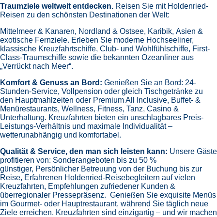
Traumziele weltweit entdecken.
Reisen Sie mit Holdenried-
Reisen zu den schönsten Destinationen der Welt:
Mittelmeer & Kanaren,
Nordland & Ostsee,
Karibik,
Asien &
exotische Fernziele.
Erleben Sie moderne Hochseeliner,
klassische Kreuzfahrtschiffe, Club- und Wohlfühlschiffe, First-
Class-Traumschiffe sowie die bekannten Ozeanliner aus
„Verrückt nach Meer“.
Komfort & Genuss an Bord:
Genießen Sie an Bord:
24-
Stunden-Service, Vollpension oder gleich
Tischgetränke zu
den Hauptmahlzeiten oder Premium All Inclusive,
Buffet- &
Menürestaurants,
Wellness, Fitness, Tanz, Casino &
Unterhaltung.
Kreuzfahrten bieten ein unschlagbares Preis-
Leistungs-Verhältnis und maximale Individualität –
wetterunabhängig und komfortabel.
Qualität & Service, den man sich leisten kann:
Unsere Gäste
profitieren von:
Sonderangeboten bis zu 50 %
günstiger,
Persönlicher Betreuung von der Buchung bis zur
Reise,
Erfahrenen Holdenried-Reisebegleitern auf vielen
Kreuzfahrten,
Empfehlungen zufriedener Kunden &
überregionaler Pressepräsenz.
Genießen Sie exquisite Menüs
im Gourmet- oder Hauptrestaurant, während Sie täglich neue
Ziele erreichen. Kreuzfahrten sind einzigartig – und wir machen