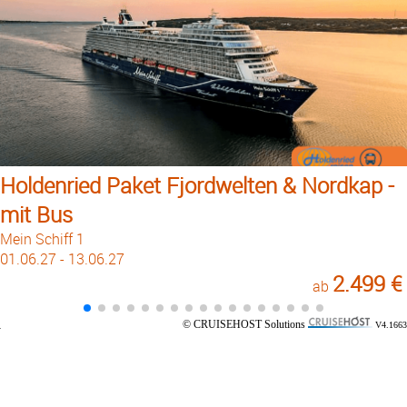
Holdenried Paket Fjordwelten & Nordkap -
mit Bus
Mein Schiff 1
01.06.27 - 13.06.27
2.499 €
ab
© CRUISEHOST Solutions
V4.1663