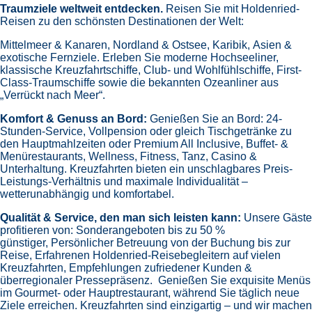
Traumziele weltweit entdecken.
Reisen Sie mit Holdenried-
Reisen zu den schönsten Destinationen der Welt:
Mittelmeer & Kanaren,
Nordland & Ostsee,
Karibik,
Asien &
exotische Fernziele.
Erleben Sie moderne Hochseeliner,
klassische Kreuzfahrtschiffe, Club- und Wohlfühlschiffe, First-
Class-Traumschiffe sowie die bekannten Ozeanliner aus
„Verrückt nach Meer“.
Komfort & Genuss an Bord:
Genießen Sie an Bord:
24-
Stunden-Service, Vollpension oder gleich
Tischgetränke zu
den Hauptmahlzeiten oder Premium All Inclusive,
Buffet- &
Menürestaurants,
Wellness, Fitness, Tanz, Casino &
Unterhaltung.
Kreuzfahrten bieten ein unschlagbares Preis-
Leistungs-Verhältnis und maximale Individualität –
wetterunabhängig und komfortabel.
Qualität & Service, den man sich leisten kann:
Unsere Gäste
profitieren von:
Sonderangeboten bis zu 50 %
günstiger,
Persönlicher Betreuung von der Buchung bis zur
Reise,
Erfahrenen Holdenried-Reisebegleitern auf vielen
Kreuzfahrten,
Empfehlungen zufriedener Kunden &
überregionaler Pressepräsenz.
Genießen Sie exquisite Menüs
im Gourmet- oder Hauptrestaurant, während Sie täglich neue
Ziele erreichen. Kreuzfahrten sind einzigartig – und wir machen