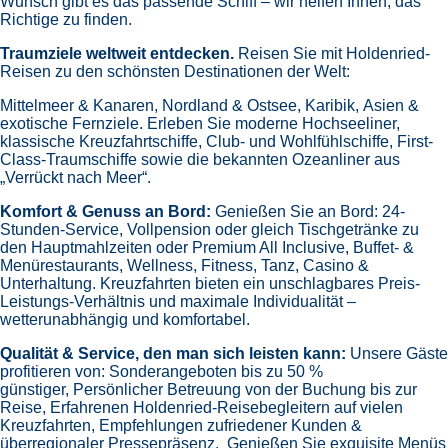
Wunsch gibt es das passende Schiff – wir helfen Ihnen, das
Richtige zu finden.
Traumziele weltweit entdecken.
Reisen Sie mit Holdenried-
Reisen zu den schönsten Destinationen der Welt:
Mittelmeer & Kanaren,
Nordland & Ostsee,
Karibik,
Asien &
exotische Fernziele.
Erleben Sie moderne Hochseeliner,
klassische Kreuzfahrtschiffe, Club- und Wohlfühlschiffe, First-
Class-Traumschiffe sowie die bekannten Ozeanliner aus
„Verrückt nach Meer“.
Komfort & Genuss an Bord:
Genießen Sie an Bord:
24-
Stunden-Service, Vollpension oder gleich
Tischgetränke zu
den Hauptmahlzeiten oder Premium All Inclusive,
Buffet- &
Menürestaurants,
Wellness, Fitness, Tanz, Casino &
Unterhaltung.
Kreuzfahrten bieten ein unschlagbares Preis-
Leistungs-Verhältnis und maximale Individualität –
wetterunabhängig und komfortabel.
Qualität & Service, den man sich leisten kann:
Unsere Gäste
profitieren von:
Sonderangeboten bis zu 50 %
günstiger,
Persönlicher Betreuung von der Buchung bis zur
Reise,
Erfahrenen Holdenried-Reisebegleitern auf vielen
Kreuzfahrten,
Empfehlungen zufriedener Kunden &
überregionaler Pressepräsenz.
Genießen Sie exquisite Menüs