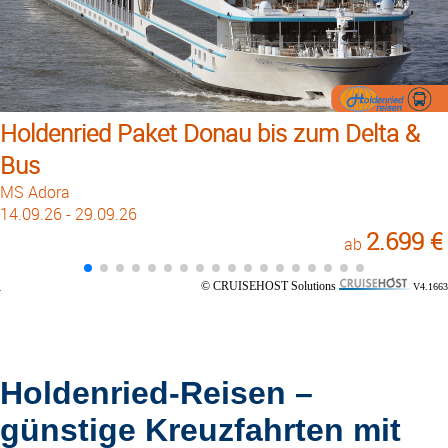
Holdenried Paket Donau bis zum Delta &
Bus
MS Adora
14.09.26 - 29.09.26
2.699 €
ab
© CRUISEHOST Solutions
V4.1663
Holdenried-Reisen –
günstige Kreuzfahrten mit