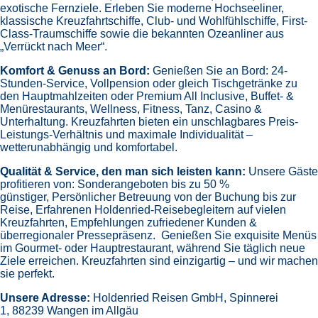
exotische Fernziele.
Erleben Sie moderne Hochseeliner,
klassische Kreuzfahrtschiffe, Club- und Wohlfühlschiffe, First-
Class-Traumschiffe sowie die bekannten Ozeanliner aus
„Verrückt nach Meer“.
Komfort & Genuss an Bord:
Genießen Sie an Bord:
24-
Stunden-Service, Vollpension oder gleich
Tischgetränke zu
den Hauptmahlzeiten oder Premium All Inclusive,
Buffet- &
Menürestaurants,
Wellness, Fitness, Tanz, Casino &
Unterhaltung.
Kreuzfahrten bieten ein unschlagbares Preis-
Leistungs-Verhältnis und maximale Individualität –
wetterunabhängig und komfortabel.
Qualität & Service, den man sich leisten kann:
Unsere Gäste
profitieren von:
Sonderangeboten bis zu 50 %
günstiger,
Persönlicher Betreuung von der Buchung bis zur
Reise,
Erfahrenen Holdenried-Reisebegleitern auf vielen
Kreuzfahrten,
Empfehlungen zufriedener Kunden &
überregionaler Pressepräsenz.
Genießen Sie exquisite Menüs
im Gourmet- oder Hauptrestaurant, während Sie täglich neue
Ziele erreichen. Kreuzfahrten sind einzigartig – und wir machen
sie perfekt.
Unsere Adresse:
Holdenried Reisen GmbH,
Spinnerei
1, 88239 Wangen im Allgäu