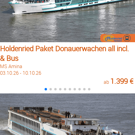
Holdenried Paket Donauerwachen all incl.
& Bus
MS Amina
03.10.26 - 10.10.26
1.399 €
ab