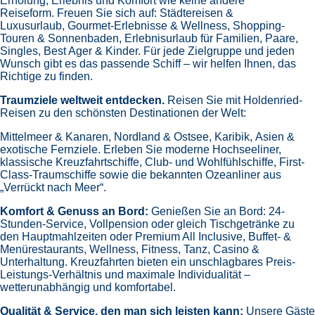
Erholung, Erlebnis und Komfort wie keine andere
Reiseform.
Freuen Sie sich auf:
Städtereisen &
Luxusurlaub,
Gourmet-Erlebnisse & Wellness,
Shopping-
Touren & Sonnenbaden,
Erlebnisurlaub für Familien, Paare,
Singles, Best Ager & Kinder.
Für jede Zielgruppe und jeden
Wunsch gibt es das passende Schiff – wir helfen Ihnen, das
Richtige zu finden.
Traumziele weltweit entdecken.
Reisen Sie mit Holdenried-
Reisen zu den schönsten Destinationen der Welt:
Mittelmeer & Kanaren,
Nordland & Ostsee,
Karibik,
Asien &
exotische Fernziele.
Erleben Sie moderne Hochseeliner,
klassische Kreuzfahrtschiffe, Club- und Wohlfühlschiffe, First-
Class-Traumschiffe sowie die bekannten Ozeanliner aus
„Verrückt nach Meer“.
Komfort & Genuss an Bord:
Genießen Sie an Bord:
24-
Stunden-Service, Vollpension oder gleich
Tischgetränke zu
den Hauptmahlzeiten oder Premium All Inclusive,
Buffet- &
Menürestaurants,
Wellness, Fitness, Tanz, Casino &
Unterhaltung.
Kreuzfahrten bieten ein unschlagbares Preis-
Leistungs-Verhältnis und maximale Individualität –
wetterunabhängig und komfortabel.
Qualität & Service, den man sich leisten kann:
Unsere Gäste