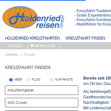
- Kreuzfahrt-Traditio
- Gratis Expertenber
- Kreuzfahrt-Sonderp
- Marktführer für Kr
HOLDENRIED-KREUZFAHRTEN
KREUZFAHRT FINDEN
ZURÜCK
MERKLISTE
Startseite
Cruises
KREUZFAHRT FINDEN
Bereits seit 1
MEER
FLUSS
NUR PAKETE
ein Ort des Sta
Als familiengef
Gastfreundschaf
Nachhaltigkeit.
Mit Leidenschaf