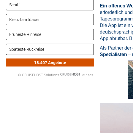
Ein offenes Wo
erforderlich un
Tagesprogramm e
Die App ist ein 
deutschsprachi
App abrufbar. B
Als Partner der
Spezialisten
– 
© CRUISEHOST Solutions
V4.1663