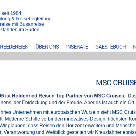
n seit 1984
atung & Reisebegleitung
reise mit Busanreise
euzfahrten im Süden
REEDEREIEN
ÜBER UNS
INSERATE
GAESTEBUCH
N
MSC CRUIS
996 ist Holdenried Reisen Top Partner von MSC Cruises.
Das
unens, der Entdeckung und der Freude. Aber es ist auch ein Ort
ührtes Unternehmen mit europäischen Wurzeln steht MSC Cruises
t. Moderne Schiffe verbinden innovatives Design, höchsten Kom
 Wir glauben, dass Reisen den Horizont erweitern und Mensche
t, Verantwortung und Weitblick gestalten wir Kreuzfahrterlebniss