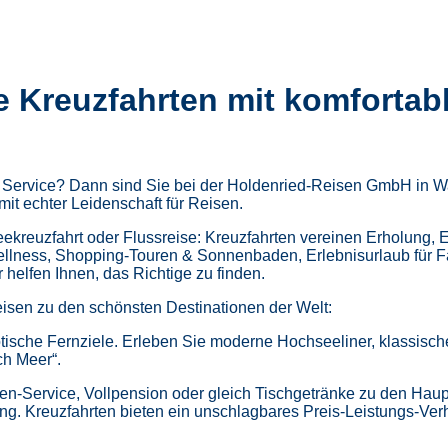
e Kreuzfahrten mit komfortab
m Service? Dann sind Sie bei der Holdenried-Reisen GmbH in Wa
mit echter Leidenschaft für Reisen.
kreuzfahrt oder Flussreise: Kreuzfahrten vereinen Erholung, 
ellness,
Shopping-Touren & Sonnenbaden,
Erlebnisurlaub für 
helfen Ihnen, das Richtige zu finden.
isen zu den schönsten Destinationen der Welt:
tische Fernziele.
Erleben Sie moderne Hochseeliner, klassische 
ch Meer“.
en-Service, Vollpension oder gleich
Tischgetränke zu den Haup
ung.
Kreuzfahrten bieten ein unschlagbares Preis-Leistungs-Ver