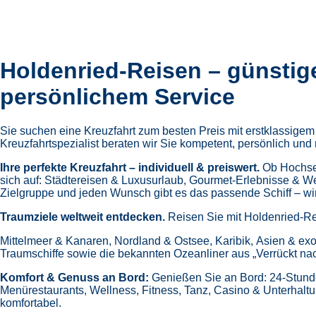
Holdenried-Reisen – günstig
persönlichem Service
Sie suchen eine Kreuzfahrt zum besten Preis mit erstklassige
Kreuzfahrtspezialist beraten wir Sie kompetent, persönlich und 
Ihre perfekte Kreuzfahrt – individuell & preiswert.
Ob Hochsee
sich auf:
Städtereisen & Luxusurlaub,
Gourmet-Erlebnisse & W
Zielgruppe und jeden Wunsch gibt es das passende Schiff – wir 
Traumziele weltweit entdecken.
Reisen Sie mit Holdenried-Re
Mittelmeer & Kanaren,
Nordland & Ostsee,
Karibik,
Asien & exo
Traumschiffe sowie die bekannten Ozeanliner aus „Verrückt na
Komfort & Genuss an Bord:
Genießen Sie an Bord:
24-Stund
Menürestaurants,
Wellness, Fitness, Tanz, Casino & Unterhalt
komfortabel.