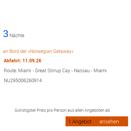
Östliche Karibik 5 Tage ab/an Miami
an Bord der »Norwegian Getaway«
Abfahrt: 28.09.26
Route: Miami - Seetag - Great Stirrup Cay - Nassau - Miami
NU295011261002
270 €
Günstigster Preis pro Person aus allen Angeboten ab
1 Angebot
ansehen