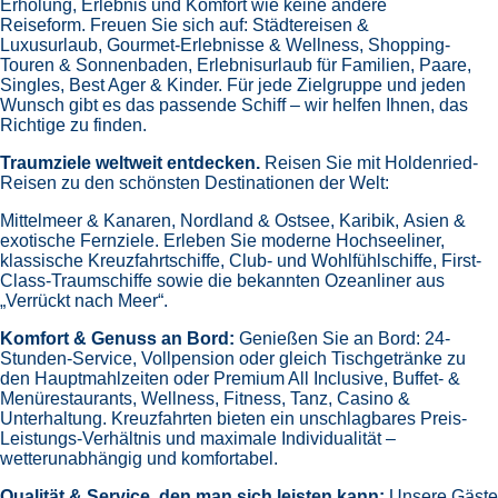
Erholung, Erlebnis und Komfort wie keine andere
Reiseform.
Freuen Sie sich auf:
Städtereisen &
Luxusurlaub,
Gourmet-Erlebnisse & Wellness,
Shopping-
Touren & Sonnenbaden,
Erlebnisurlaub für Familien, Paare,
Singles, Best Ager & Kinder.
Für jede Zielgruppe und jeden
Wunsch gibt es das passende Schiff – wir helfen Ihnen, das
Richtige zu finden.
Traumziele weltweit entdecken.
Reisen Sie mit Holdenried-
Reisen zu den schönsten Destinationen der Welt:
Mittelmeer & Kanaren,
Nordland & Ostsee,
Karibik,
Asien &
exotische Fernziele.
Erleben Sie moderne Hochseeliner,
klassische Kreuzfahrtschiffe, Club- und Wohlfühlschiffe, First-
Class-Traumschiffe sowie die bekannten Ozeanliner aus
„Verrückt nach Meer“.
Komfort & Genuss an Bord:
Genießen Sie an Bord:
24-
Stunden-Service, Vollpension oder gleich
Tischgetränke zu
den Hauptmahlzeiten oder Premium All Inclusive,
Buffet- &
Menürestaurants,
Wellness, Fitness, Tanz, Casino &
Unterhaltung.
Kreuzfahrten bieten ein unschlagbares Preis-
Leistungs-Verhältnis und maximale Individualität –
wetterunabhängig und komfortabel.
Qualität & Service, den man sich leisten kann:
Unsere Gäste