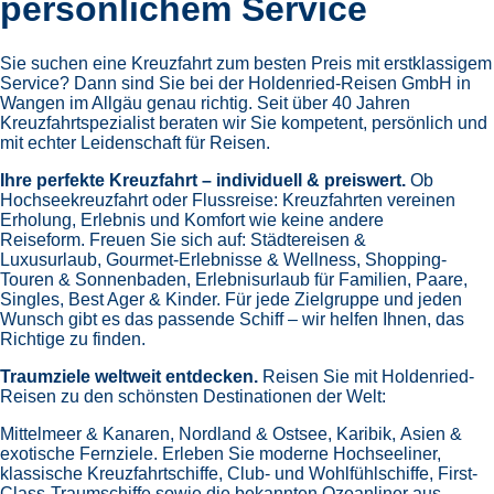
persönlichem Service
Sie suchen eine Kreuzfahrt zum besten Preis mit erstklassigem
Service? Dann sind Sie bei der Holdenried-Reisen GmbH in
Wangen im Allgäu genau richtig. Seit über 40 Jahren
Kreuzfahrtspezialist beraten wir Sie kompetent, persönlich und
mit echter Leidenschaft für Reisen.
Ihre perfekte Kreuzfahrt – individuell & preiswert.
Ob
Hochseekreuzfahrt oder Flussreise: Kreuzfahrten vereinen
Erholung, Erlebnis und Komfort wie keine andere
Reiseform.
Freuen Sie sich auf:
Städtereisen &
Luxusurlaub,
Gourmet-Erlebnisse & Wellness,
Shopping-
Touren & Sonnenbaden,
Erlebnisurlaub für Familien, Paare,
Singles, Best Ager & Kinder.
Für jede Zielgruppe und jeden
Wunsch gibt es das passende Schiff – wir helfen Ihnen, das
Richtige zu finden.
Traumziele weltweit entdecken.
Reisen Sie mit Holdenried-
Reisen zu den schönsten Destinationen der Welt:
Mittelmeer & Kanaren,
Nordland & Ostsee,
Karibik,
Asien &
exotische Fernziele.
Erleben Sie moderne Hochseeliner,
klassische Kreuzfahrtschiffe, Club- und Wohlfühlschiffe, First-
Class-Traumschiffe sowie die bekannten Ozeanliner aus