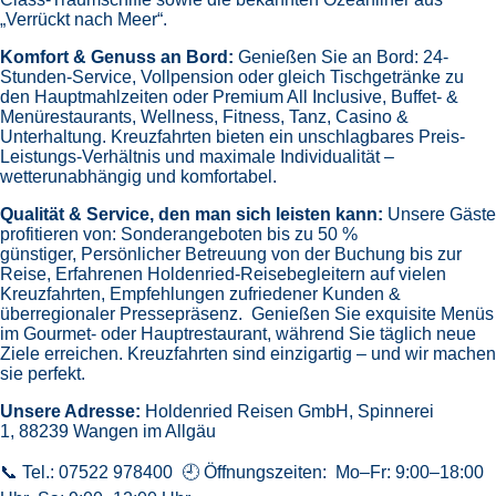
„Verrückt nach Meer“.
Komfort & Genuss an Bord:
Genießen Sie an Bord:
24-
Stunden-Service, Vollpension oder gleich
Tischgetränke zu
den Hauptmahlzeiten oder Premium All Inclusive,
Buffet- &
Menürestaurants,
Wellness, Fitness, Tanz, Casino &
Unterhaltung.
Kreuzfahrten bieten ein unschlagbares Preis-
Leistungs-Verhältnis und maximale Individualität –
wetterunabhängig und komfortabel.
Qualität & Service, den man sich leisten kann:
Unsere Gäste
profitieren von:
Sonderangeboten bis zu 50 %
günstiger,
Persönlicher Betreuung von der Buchung bis zur
Reise,
Erfahrenen Holdenried-Reisebegleitern auf vielen
Kreuzfahrten,
Empfehlungen zufriedener Kunden &
überregionaler Pressepräsenz.
Genießen Sie exquisite Menüs
im Gourmet- oder Hauptrestaurant, während Sie täglich neue
Ziele erreichen. Kreuzfahrten sind einzigartig – und wir machen
sie perfekt.
Unsere Adresse:
Holdenried Reisen GmbH,
Spinnerei
1, 88239 Wangen im Allgäu
📞 Tel.: 07522 978400 🕘 Öffnungszeiten: Mo–Fr: 9:00–18:00