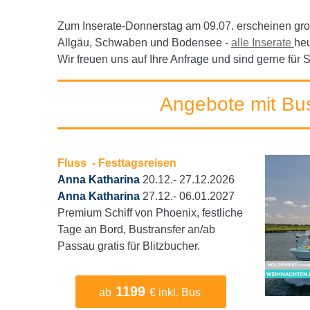
Zum Inserate-D
onnerstag am 09.07. erscheinen g
Allgäu, Schwaben und Bodensee -
alle Inserate
he
Wir freuen uns auf Ihre Anfrage und sind gerne für 
Angebote mit Bu
Fluss - Festtagsreisen
Anna Katharina
20.12.- 27.12.2026
Anna Katharina
27.12.- 06.01.2027
Premium Schiff von Phoenix, festliche
Tage an Bord, Bustransfer an/ab
Passau gratis für Blitzbucher.
1199
ab
€ inkl. Bus