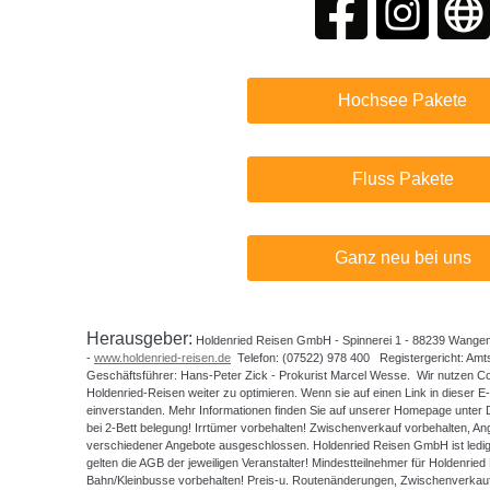
Hochsee Pakete
Fluss Pakete
Ganz neu bei uns
Herausgeber:
Holdenried Reisen GmbH - Spinnerei 1 - 88239 Wangen 
-
www.holdenried-reisen.de
Telefon: (07522) 978 400 Registergericht: Am
Geschäftsführer: Hans-Peter Zick - Prokurist Marcel Wesse. Wir nutzen Co
Holdenried-Reisen weiter zu optimieren. Wenn sie auf einen Link in dieser E-M
einverstanden. Mehr Informationen finden Sie auf unserer Homepage unter D
bei 2-Bett belegung! Irrtümer vorbehalten! Zwischenverkauf vorbehalten, Ange
verschiedener Angebote ausgeschlossen. Holdenried Reisen GmbH ist ledigl
gelten die AGB der jeweiligen Veranstalter! Mindestteilnehmer für Holdenri
Bahn/Kleinbusse vorbehalten! Preis-u. Routenänderungen, Zwischenverkauf,