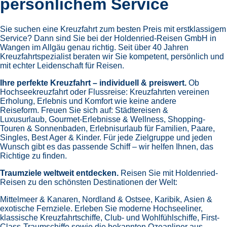
persönlichem Service
Sie suchen eine Kreuzfahrt zum besten Preis mit erstklassigem
Service? Dann sind Sie bei der Holdenried-Reisen GmbH in
Wangen im Allgäu genau richtig. Seit über 40 Jahren
Kreuzfahrtspezialist beraten wir Sie kompetent, persönlich und
mit echter Leidenschaft für Reisen.
Ihre perfekte Kreuzfahrt – individuell & preiswert.
Ob
Hochseekreuzfahrt oder Flussreise: Kreuzfahrten vereinen
Erholung, Erlebnis und Komfort wie keine andere
Reiseform.
Freuen Sie sich auf:
Städtereisen &
Luxusurlaub,
Gourmet-Erlebnisse & Wellness,
Shopping-
Touren & Sonnenbaden,
Erlebnisurlaub für Familien, Paare,
Singles, Best Ager & Kinder.
Für jede Zielgruppe und jeden
Wunsch gibt es das passende Schiff – wir helfen Ihnen, das
Richtige zu finden.
Traumziele weltweit entdecken.
Reisen Sie mit Holdenried-
Reisen zu den schönsten Destinationen der Welt:
Mittelmeer & Kanaren,
Nordland & Ostsee,
Karibik,
Asien &
exotische Fernziele.
Erleben Sie moderne Hochseeliner,
klassische Kreuzfahrtschiffe, Club- und Wohlfühlschiffe, First-
Class-Traumschiffe sowie die bekannten Ozeanliner aus