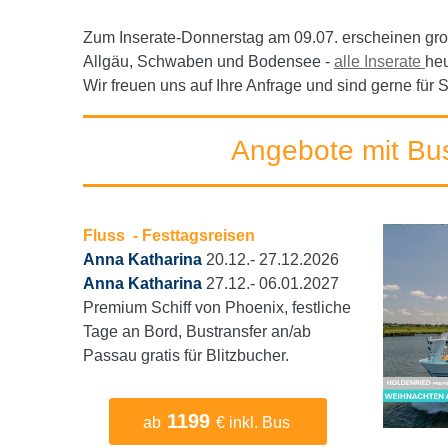
Zum Inserate-D
onnerstag am 09.07. erscheinen g
Allgäu, Schwaben und Bodensee -
alle Inserate
he
Wir freuen uns auf Ihre Anfrage und sind gerne für 
Angebote mit Bu
Fluss - Festtagsreisen
Anna Katharina
20.12.- 27.12.2026
Anna Katharina
27.12.- 06.01.2027
Premium Schiff von Phoenix, festliche
Tage an Bord, Bustransfer an/ab
Passau gratis für Blitzbucher.
1199
ab
€ inkl. Bus