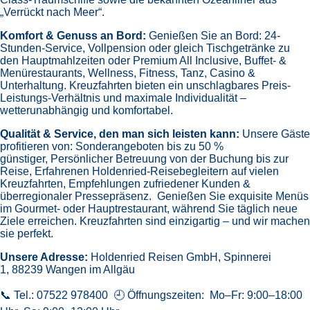
„Verrückt nach Meer“.
Komfort & Genuss an Bord:
Genießen Sie an Bord:
24-
Stunden-Service, Vollpension oder gleich
Tischgetränke zu
den Hauptmahlzeiten oder Premium All Inclusive,
Buffet- &
Menürestaurants,
Wellness, Fitness, Tanz, Casino &
Unterhaltung.
Kreuzfahrten bieten ein unschlagbares Preis-
Leistungs-Verhältnis und maximale Individualität –
wetterunabhängig und komfortabel.
Qualität & Service, den man sich leisten kann:
Unsere Gäste
profitieren von:
Sonderangeboten bis zu 50 %
günstiger,
Persönlicher Betreuung von der Buchung bis zur
Reise,
Erfahrenen Holdenried-Reisebegleitern auf vielen
Kreuzfahrten,
Empfehlungen zufriedener Kunden &
überregionaler Pressepräsenz.
Genießen Sie exquisite Menüs
im Gourmet- oder Hauptrestaurant, während Sie täglich neue
Ziele erreichen. Kreuzfahrten sind einzigartig – und wir machen
sie perfekt.
Unsere Adresse:
Holdenried Reisen GmbH,
Spinnerei
1, 88239 Wangen im Allgäu
📞 Tel.: 07522 978400 🕘 Öffnungszeiten: Mo–Fr: 9:00–18:00