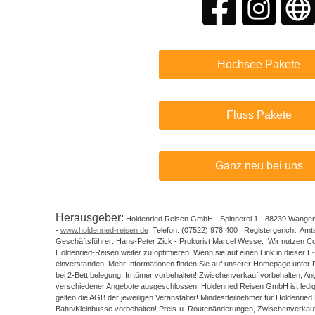
Hochsee Pakete
Fluss Pakete
Ganz neu bei uns
Herausgeber:
Holdenried Reisen GmbH - Spinnerei 1 - 88239 Wangen 
-
www.holdenried-reisen.de
Telefon: (07522) 978 400 Registergericht: Am
Geschäftsführer: Hans-Peter Zick - Prokurist Marcel Wesse. Wir nutzen Co
Holdenried-Reisen weiter zu optimieren. Wenn sie auf einen Link in dieser E-M
einverstanden. Mehr Informationen finden Sie auf unserer Homepage unter D
bei 2-Bett belegung! Irrtümer vorbehalten! Zwischenverkauf vorbehalten, Ange
verschiedener Angebote ausgeschlossen. Holdenried Reisen GmbH ist ledigl
gelten die AGB der jeweiligen Veranstalter! Mindestteilnehmer für Holdenri
Bahn/Kleinbusse vorbehalten! Preis-u. Routenänderungen, Zwischenverkauf,