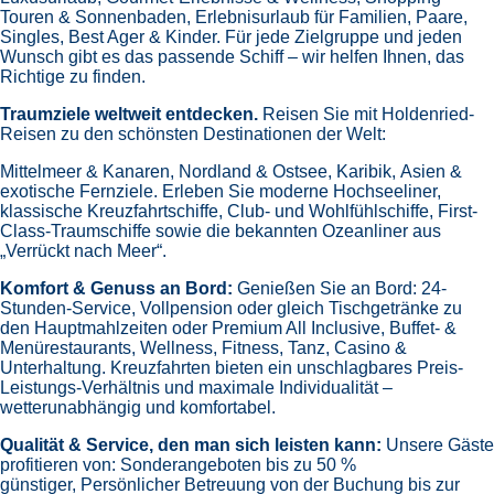
Touren & Sonnenbaden,
Erlebnisurlaub für Familien, Paare,
Singles, Best Ager & Kinder.
Für jede Zielgruppe und jeden
Wunsch gibt es das passende Schiff – wir helfen Ihnen, das
Richtige zu finden.
Traumziele weltweit entdecken.
Reisen Sie mit Holdenried-
Reisen zu den schönsten Destinationen der Welt:
Mittelmeer & Kanaren,
Nordland & Ostsee,
Karibik,
Asien &
exotische Fernziele.
Erleben Sie moderne Hochseeliner,
klassische Kreuzfahrtschiffe, Club- und Wohlfühlschiffe, First-
Class-Traumschiffe sowie die bekannten Ozeanliner aus
„Verrückt nach Meer“.
Komfort & Genuss an Bord:
Genießen Sie an Bord:
24-
Stunden-Service, Vollpension oder gleich
Tischgetränke zu
den Hauptmahlzeiten oder Premium All Inclusive,
Buffet- &
Menürestaurants,
Wellness, Fitness, Tanz, Casino &
Unterhaltung.
Kreuzfahrten bieten ein unschlagbares Preis-
Leistungs-Verhältnis und maximale Individualität –
wetterunabhängig und komfortabel.
Qualität & Service, den man sich leisten kann:
Unsere Gäste
profitieren von:
Sonderangeboten bis zu 50 %
günstiger,
Persönlicher Betreuung von der Buchung bis zur