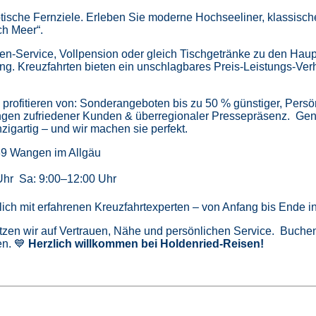
tische Fernziele.
Erleben Sie moderne Hochseeliner, klassische 
ch Meer“.
en-Service, Vollpension oder gleich
Tischgetränke zu den Haup
ung.
Kreuzfahrten bieten ein unschlagbares Preis-Leistungs-Ver
profitieren von:
Sonderangeboten bis zu 50 % günstiger,
Persö
gen zufriedener Kunden & überregionaler Pressepräsenz.
Gen
zigartig – und wir machen sie perfekt.
39 Wangen im Allgäu
Uhr Sa: 9:00–12:00 Uhr
önlich mit erfahrenen Kreuzfahrtexperten – von Anfang bis Ende 
tzen wir auf Vertrauen, Nähe und persönlichen Service. Buchen 
n. 💙
Herzlich willkommen bei Holdenried-Reisen!