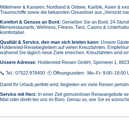
Mittelmeer & Kanaren,
Nordland & Ostsee,
Karibik,
Asien & exo
Traumschiffe sowie die bekannten Ozeanliner aus „Verrückt na
Komfort & Genuss an Bord:
Genießen Sie an Bord:
24-Stund
Menürestaurants,
Wellness, Fitness, Tanz, Casino & Unterhalt
komfortabel.
Qualität & Service, den man sich leisten kann:
Unsere Gäste 
Holdenried-Reisebegleitern auf vielen Kreuzfahrten,
Empfehlun
während Sie täglich neue Ziele erreichen. Kreuzfahrten sind ein
Unsere Adresse:
Holdenried Reisen GmbH,
Spinnerei 1, 882
📞 Tel.: 07522 978400 🕘 Öffnungszeiten: Mo–Fr: 9:00–18:00 
Damit Ihr Urlaub perfekt wird, begleiten wir viele Reisen pers
Service mit Herz:
In einer Zeit grenzenloser Reiseangebote se
Mail oder direkt bei uns im Büro. Genau so, wie Sie es wünsche