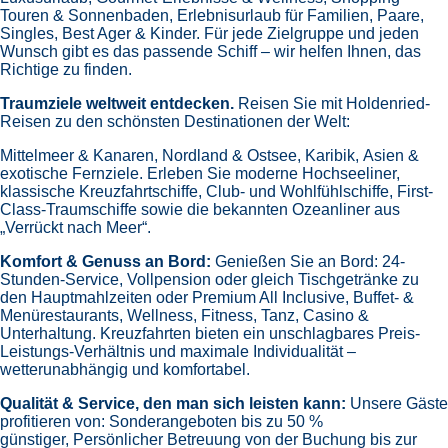
Touren & Sonnenbaden,
Erlebnisurlaub für Familien, Paare,
Singles, Best Ager & Kinder.
Für jede Zielgruppe und jeden
Wunsch gibt es das passende Schiff – wir helfen Ihnen, das
Richtige zu finden.
Traumziele weltweit entdecken.
Reisen Sie mit Holdenried-
Reisen zu den schönsten Destinationen der Welt:
Mittelmeer & Kanaren,
Nordland & Ostsee,
Karibik,
Asien &
exotische Fernziele.
Erleben Sie moderne Hochseeliner,
klassische Kreuzfahrtschiffe, Club- und Wohlfühlschiffe, First-
Class-Traumschiffe sowie die bekannten Ozeanliner aus
„Verrückt nach Meer“.
Komfort & Genuss an Bord:
Genießen Sie an Bord:
24-
Stunden-Service, Vollpension oder gleich
Tischgetränke zu
den Hauptmahlzeiten oder Premium All Inclusive,
Buffet- &
Menürestaurants,
Wellness, Fitness, Tanz, Casino &
Unterhaltung.
Kreuzfahrten bieten ein unschlagbares Preis-
Leistungs-Verhältnis und maximale Individualität –
wetterunabhängig und komfortabel.
Qualität & Service, den man sich leisten kann:
Unsere Gäste
profitieren von:
Sonderangeboten bis zu 50 %
günstiger,
Persönlicher Betreuung von der Buchung bis zur