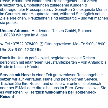
Reise,
Erfahrenen Holdenried-Reisebegleitern auf vielen
Kreuzfahrten,
Empfehlungen zufriedener Kunden &
überregionaler Pressepräsenz.
Genießen Sie exquisite Menüs
im Gourmet- oder Hauptrestaurant, während Sie täglich neue
Ziele erreichen. Kreuzfahrten sind einzigartig – und wir machen
sie perfekt.
Unsere Adresse:
Holdenried Reisen GmbH,
Spinnerei
1, 88239 Wangen im Allgäu
📞 Tel.: 07522 978400 🕘 Öffnungszeiten: Mo–Fr: 9:00–18:00
Uhr Sa: 9:00–12:00 Uhr
Damit Ihr Urlaub perfekt wird, begleiten wir viele Reisen
persönlich mit erfahrenen Kreuzfahrtexperten – von Anfang bis
Ende in besten Händen.
Service mit Herz:
In einer Zeit grenzenloser Reiseangebote
setzen wir auf Vertrauen, Nähe und persönlichen Service.
Buchen Sie Ihre Reise: rund um die Uhr online, telefonisch
oder per E-Mail oder direkt bei uns im Büro. Genau so, wie Sie
es wünschen. 💙
Herzlich willkommen bei Holdenried-
Reisen!