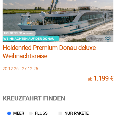
Holdenried Premium Donau deluxe
Weihnachtsreise
20.12.26 - 27.12.26
1.199 €
ab
KREUZFAHRT FINDEN
MEER
FLUSS
NUR PAKETE