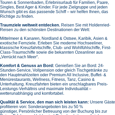
Touren & Sonnenbaden,
Erlebnisurlaub für Familien, Paare,
Singles, Best Ager & Kinder.
Für jede Zielgruppe und jeden
Wunsch gibt es das passende Schiff – wir helfen Ihnen, das
Richtige zu finden.
Traumziele weltweit entdecken.
Reisen Sie mit Holdenried-
Reisen zu den schönsten Destinationen der Welt:
Mittelmeer & Kanaren,
Nordland & Ostsee,
Karibik,
Asien &
exotische Fernziele.
Erleben Sie moderne Hochseeliner,
klassische Kreuzfahrtschiffe, Club- und Wohlfühlschiffe, First-
Class-Traumschiffe sowie die bekannten Ozeanliner aus
„Verrückt nach Meer“.
Komfort & Genuss an Bord:
Genießen Sie an Bord:
24-
Stunden-Service, Vollpension oder gleich
Tischgetränke zu
den Hauptmahlzeiten oder Premium All Inclusive,
Buffet- &
Menürestaurants,
Wellness, Fitness, Tanz, Casino &
Unterhaltung.
Kreuzfahrten bieten ein unschlagbares Preis-
Leistungs-Verhältnis und maximale Individualität –
wetterunabhängig und komfortabel.
Qualität & Service, den man sich leisten kann:
Unsere Gäste
profitieren von:
Sonderangeboten bis zu 50 %
günstiger,
Persönlicher Betreuung von der Buchung bis zur