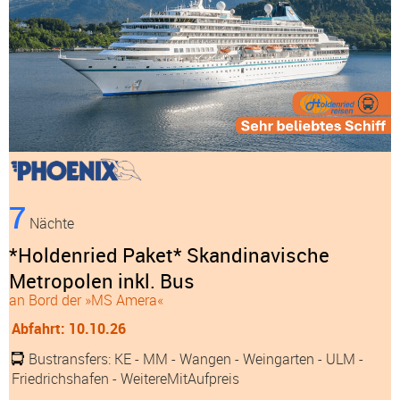
7
Nächte
*Holdenried Paket* Skandinavische
Metropolen inkl. Bus
an Bord der »MS Amera«
Abfahrt: 10.10.26
Bustransfers:
KE
- MM
- Wangen
- Weingarten
- ULM
-
Friedrichshafen
- WeitereMitAufpreis