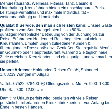
Menürestaurants,
Wellness, Fitness, Tanz, Casino &
Unterhaltung.
Kreuzfahrten bieten ein unschlagbares Preis-
Leistungs-Verhältnis und maximale Individualität –
wetterunabhängig und komfortabel.
Qualität & Service, den man sich leisten kann:
Unsere Gäste
profitieren von:
Sonderangeboten bis zu 50 %
günstiger,
Persönlicher Betreuung von der Buchung bis zur
Reise,
Erfahrenen Holdenried-Reisebegleitern auf vielen
Kreuzfahrten,
Empfehlungen zufriedener Kunden &
überregionaler Pressepräsenz.
Genießen Sie exquisite Menüs
im Gourmet- oder Hauptrestaurant, während Sie täglich neue
Ziele erreichen. Kreuzfahrten sind einzigartig – und wir machen
sie perfekt.
Unsere Adresse:
Holdenried Reisen GmbH,
Spinnerei
1, 88239 Wangen im Allgäu
📞 Tel.: 07522 978400 🕘 Öffnungszeiten: Mo–Fr: 9:00–18:00
Uhr Sa: 9:00–12:00 Uhr
Damit Ihr Urlaub perfekt wird, begleiten wir viele Reisen
persönlich mit erfahrenen Kreuzfahrtexperten – von Anfang bis
Ende in besten Händen.