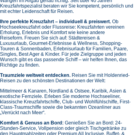
Wangen im Allgäu genau richtig. Seit über 40 Jahren
Kreuzfahrtspezialist beraten wir Sie kompetent, persönlich und
mit echter Leidenschaft für Reisen.
Ihre perfekte Kreuzfahrt – individuell & preiswert.
Ob
Hochseekreuzfahrt oder Flussreise: Kreuzfahrten vereinen
Erholung, Erlebnis und Komfort wie keine andere
Reiseform.
Freuen Sie sich auf:
Städtereisen &
Luxusurlaub,
Gourmet-Erlebnisse & Wellness,
Shopping-
Touren & Sonnenbaden,
Erlebnisurlaub für Familien, Paare,
Singles, Best Ager & Kinder.
Für jede Zielgruppe und jeden
Wunsch gibt es das passende Schiff – wir helfen Ihnen, das
Richtige zu finden.
Traumziele weltweit entdecken.
Reisen Sie mit Holdenried-
Reisen zu den schönsten Destinationen der Welt:
Mittelmeer & Kanaren,
Nordland & Ostsee,
Karibik,
Asien &
exotische Fernziele.
Erleben Sie moderne Hochseeliner,
klassische Kreuzfahrtschiffe, Club- und Wohlfühlschiffe, First-
Class-Traumschiffe sowie die bekannten Ozeanliner aus
„Verrückt nach Meer“.
Komfort & Genuss an Bord:
Genießen Sie an Bord:
24-
Stunden-Service, Vollpension oder gleich
Tischgetränke zu
den Hauptmahlzeiten oder Premium All Inclusive,
Buffet- &