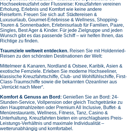
Hochseekreuzfahrt oder Flussreise: Kreuzfahrten vereinen
Erholung, Erlebnis und Komfort wie keine andere
Reiseform.
Freuen Sie sich auf:
Städtereisen &
Luxusurlaub,
Gourmet-Erlebnisse & Wellness,
Shopping-
Touren & Sonnenbaden,
Erlebnisurlaub für Familien, Paare,
Singles, Best Ager & Kinder.
Für jede Zielgruppe und jeden
Wunsch gibt es das passende Schiff – wir helfen Ihnen, das
Richtige zu finden.
Traumziele weltweit entdecken.
Reisen Sie mit Holdenried-
Reisen zu den schönsten Destinationen der Welt:
Mittelmeer & Kanaren,
Nordland & Ostsee,
Karibik,
Asien &
exotische Fernziele.
Erleben Sie moderne Hochseeliner,
klassische Kreuzfahrtschiffe, Club- und Wohlfühlschiffe, First-
Class-Traumschiffe sowie die bekannten Ozeanliner aus
„Verrückt nach Meer“.
Komfort & Genuss an Bord:
Genießen Sie an Bord:
24-
Stunden-Service, Vollpension oder gleich
Tischgetränke zu
den Hauptmahlzeiten oder Premium All Inclusive,
Buffet- &
Menürestaurants,
Wellness, Fitness, Tanz, Casino &
Unterhaltung.
Kreuzfahrten bieten ein unschlagbares Preis-
Leistungs-Verhältnis und maximale Individualität –
wetterunabhängig und komfortabel.