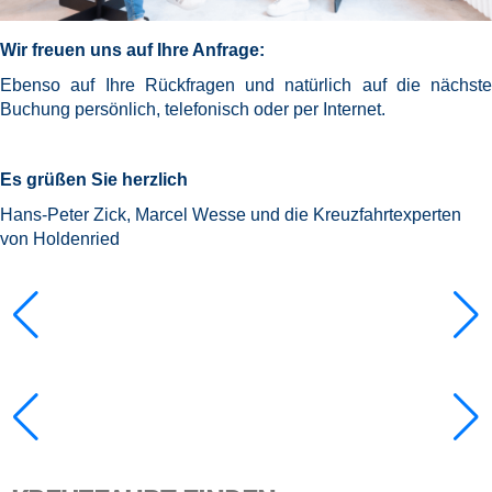
Wir freuen uns auf Ihre Anfrage:
Ebenso auf Ihre Rückfragen und natürlich auf die nächste
Buchung persönlich, telefonisch oder per Internet.
Es grüßen Sie herzlich
Hans-Peter Zick, Marcel Wesse und die Kreuzfahrtexperten
von Holdenried
Notice
:
/var/www/cruisec/cache/smarty_tpl/40b5c6e5
Undefined
index:
content in
Notice
:
/var/www/cruisec/cache/smarty_tpl/40b5c6e5
Undefined
index:
content in