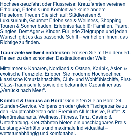
Hochseekreuzfahrt oder Flussreise: Kreuzfahrten vereinen
Erholung, Erlebnis und Komfort wie keine andere
Reiseform.
Freuen Sie sich auf:
Städtereisen &
Luxusurlaub,
Gourmet-Erlebnisse & Wellness,
Shopping-
Touren & Sonnenbaden,
Erlebnisurlaub für Familien, Paare,
Singles, Best Ager & Kinder.
Für jede Zielgruppe und jeden
Wunsch gibt es das passende Schiff – wir helfen Ihnen, das
Richtige zu finden.
Traumziele weltweit entdecken.
Reisen Sie mit Holdenried-
Reisen zu den schönsten Destinationen der Welt:
Mittelmeer & Kanaren,
Nordland & Ostsee,
Karibik,
Asien &
exotische Fernziele.
Erleben Sie moderne Hochseeliner,
klassische Kreuzfahrtschiffe, Club- und Wohlfühlschiffe, First-
Class-Traumschiffe sowie die bekannten Ozeanliner aus
„Verrückt nach Meer“.
Komfort & Genuss an Bord:
Genießen Sie an Bord:
24-
Stunden-Service, Vollpension oder gleich
Tischgetränke zu
den Hauptmahlzeiten oder Premium All Inclusive,
Buffet- &
Menürestaurants,
Wellness, Fitness, Tanz, Casino &
Unterhaltung.
Kreuzfahrten bieten ein unschlagbares Preis-
Leistungs-Verhältnis und maximale Individualität –
wetterunabhängig und komfortabel.