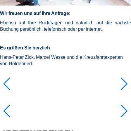
Wir freuen uns auf Ihre Anfrage:
Ebenso auf Ihre Rückfragen und natürlich auf die nächste
Buchung persönlich, telefonisch oder per Internet.
Es grüßen Sie herzlich
Hans-Peter Zick, Marcel Wesse und die Kreuzfahrtexperten
von Holdenried
Notice
:
/var/www/cruisec/cache/smarty_tpl/40b5c6e5
Undefined
index:
content in
Notice
:
/var/www/cruisec/cache/smarty_tpl/40b5c6e5
Undefined
index:
content in